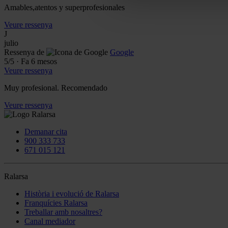
Amables,atentos y superprofesionales
Veure ressenya
J
julio
Ressenya de
Google
5
/5
·
Fa 6 mesos
Veure ressenya
Muy profesional. Recomendado
Veure ressenya
Demanar cita
900 333 733
671 015 121
Ralarsa
Història i evolució de Ralarsa
Franquícies Ralarsa
Treballar amb nosaltres?
Canal mediador