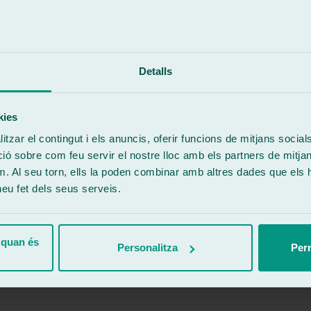
he con ellos. Trato profesional, rápido, eficiente y buena gestión.
Detalls
kies
tzar el contingut i els anuncis, oferir funcions de mitjans socials i
 sobre com feu servir el nostre lloc amb els partners de mitjans 
m. Al seu torn, ells la poden combinar amb altres dades que els 
 heu fet dels seus serveis.
do sin lugar a dudas.
 quan és
Personalitza
Perm