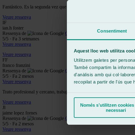
Fantástico. Es la segunda vez que cambio el cristal delantero de mi coc
Veure ressenya
IF
ian.h foster
Consentiment
Ressenya de
Google
5
/5
·
Fa 3 setmanes
Veure ressenya
Aquest lloc web utilitza coo
Veure ressenya
FF
Utilitzem galetes per personali
franco franzini
També compartim la informació
Ressenya de
Google
d'anàlisis amb qui col·labore
5
/5
·
Fa 2 mesos
Veure ressenya
recopilat a partir de l'ús que
Trato profesional y cercano, trabajo rápido y bien hecho. Lo recomien
Veure ressenya
Només s’utilitzen cookies
Jl
necessari
jaime lopez fornes
Ressenya de
Google
5
/5
·
Fa 2 mesos
Veure ressenya