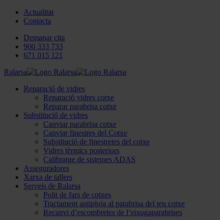
Actualitat
Contacta
Demanar cita
900 333 733
671 015 121
Ralarsa
Reparació de vidres
Reparació vidres cotxe
Reparar parabrisa cotxe
Substitució de vidres
Canviar parabrisa cotxe
Canviar finestres del Cotxe
Substitució de finestretes del cotxe
Vidres tèrmics posteriors
Calibratge de sistemes ADAS
Asseguradores
Xarxa de tallers
Serveis de Ralarsa
Polit de fars de cotxes
Tractament antipluja al parabrisa del teu cotxe
Recanvi d’escombretes de l’eixugaparabrises