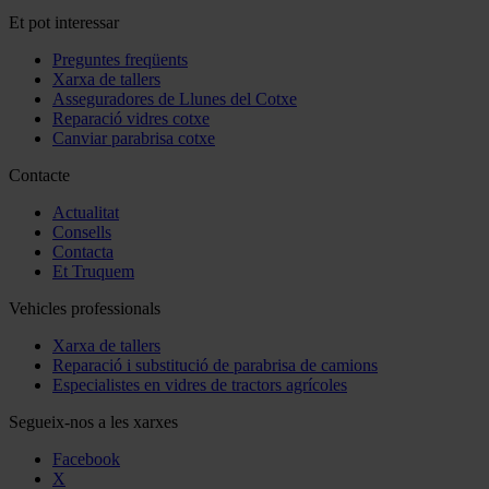
Et pot interessar
Preguntes freqüents
Xarxa de tallers
Asseguradores de Llunes del Cotxe
Reparació vidres cotxe
Canviar parabrisa cotxe
Contacte
Actualitat
Consells
Contacta
Et Truquem
Vehicles professionals
Xarxa de tallers
Reparació i substitució de parabrisa de camions
Especialistes en vidres de tractors agrícoles
Segueix-nos a les xarxes
Facebook
X