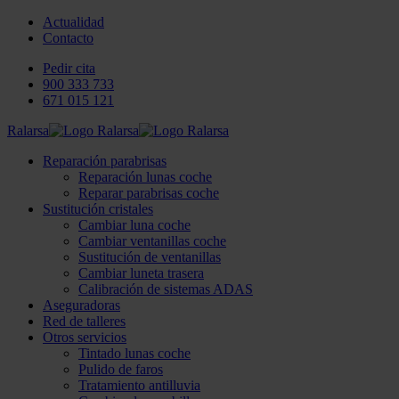
Actualidad
Contacto
Pedir cita
900 333 733
671 015 121
Ralarsa
Reparación parabrisas
Reparación lunas coche
Reparar parabrisas coche
Sustitución cristales
Cambiar luna coche
Cambiar ventanillas coche
Sustitución de ventanillas
Cambiar luneta trasera
Calibración de sistemas ADAS
Aseguradoras
Red de talleres
Otros servicios
Tintado lunas coche
Pulido de faros
Tratamiento antilluvia