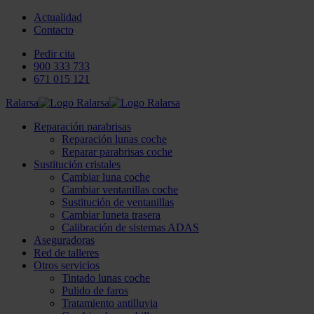
Actualidad
Contacto
Pedir cita
900 333 733
671 015 121
Ralarsa
Reparación parabrisas
Reparación lunas coche
Reparar parabrisas coche
Sustitución cristales
Cambiar luna coche
Cambiar ventanillas coche
Sustitución de ventanillas
Cambiar luneta trasera
Calibración de sistemas ADAS
Aseguradoras
Red de talleres
Otros servicios
Tintado lunas coche
Pulido de faros
Tratamiento antilluvia