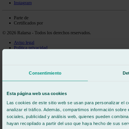
Instagram
Parte de
Certificados por
© 2026 Ralarsa - Todos los derechos reservados.
Aviso legal
Política privacidad
Política de cookies
Llama gratis
Pedir cita
Consentimiento
Det
Te llamamos
Sin compromiso
671 015 121
Escríbenos
Esta página web usa cookies
900 333 733
ATENCIÓN 24/7
Contáctanos
Las cookies de este sitio web se usan para personalizar el c
analizar el tráfico. Además, compartimos información sobre 
sociales, publicidad y análisis web, quienes pueden combina
hayan recopilado a partir del uso que haya hecho de sus serv