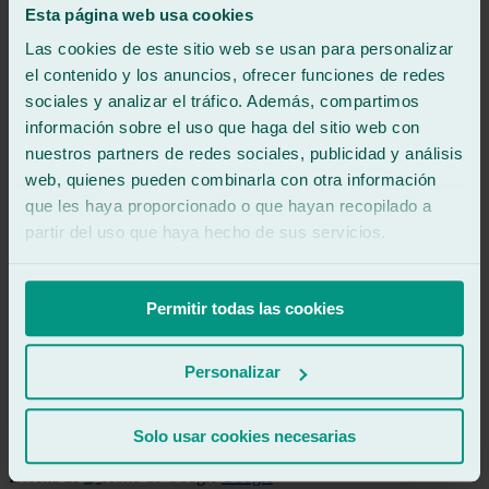
Ver reseña
Esta página web usa cookies
Nm
Las cookies de este sitio web se usan para personalizar
natalia mayor fontanilla
Reseña de
Google
el contenido y los anuncios, ofrecer funciones de redes
5
/5
·
Hace 1 año
sociales y analizar el tráfico. Además, compartimos
Ver reseña
información sobre el uso que haga del sitio web con
Muchísimas gracias por gestionar la reparación en vuestro taller de
nuestros partners de redes sociales, publicidad y análisis
Alcorcón, habiendo avisado con tampoco tiempo. Magnífica
web, quienes pueden combinarla con otra información
resolución del problema.
que les haya proporcionado o que hayan recopilado a
Ver reseña
partir del uso que haya hecho de sus servicios.
aN
angel nevado
Reseña de
Google
4
/5
·
Hace 1 año
Permitir todas las cookies
Ver reseña
Son formales pero entre el seguro y ellos 2 visitas de 140 km para
Personalizar
cambiar la luna delantera vamos dos mañanas perdidas
Ver reseña
Solo usar cookies necesarias
OH
okly hublot
Reseña de
Google