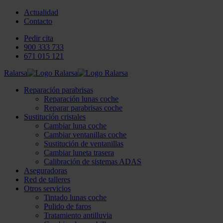
Actualidad
Contacto
Pedir cita
900 333 733
671 015 121
Ralarsa
Reparación parabrisas
Reparación lunas coche
Reparar parabrisas coche
Sustitución cristales
Cambiar luna coche
Cambiar ventanillas coche
Sustitución de ventanillas
Cambiar luneta trasera
Calibración de sistemas ADAS
Aseguradoras
Red de talleres
Otros servicios
Tintado lunas coche
Pulido de faros
Tratamiento antilluvia