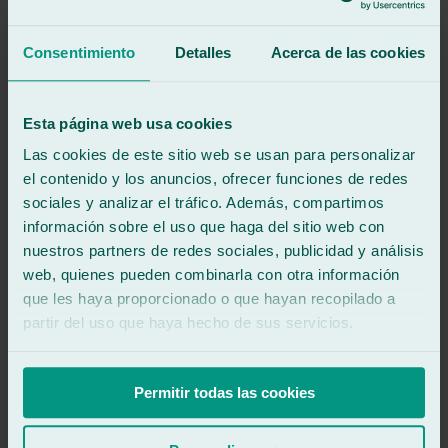
5
/5
·
Hace 2 semanas
Ver reseña
Consentimiento
Detalles
Acerca de las cookies
Servicio excelente
Ver reseña
KD
Esta página web usa cookies
karamba diaby
Reseña de
Google
Las cookies de este sitio web se usan para personalizar
5
/5
·
Hace 2 meses
el contenido y los anuncios, ofrecer funciones de redes
Ver reseña
sociales y analizar el tráfico. Además, compartimos
Unos cracks 10/10
información sobre el uso que haga del sitio web con
Ver reseña
nuestros partners de redes sociales, publicidad y análisis
AR
web, quienes pueden combinarla con otra información
antoni rosa olivera
que les haya proporcionado o que hayan recopilado a
Reseña de
Google
4
/5
·
Hace 5 meses
partir del uso que haya hecho de sus servicios.
Ver reseña
Personal molt atent
Permitir todas las cookies
Ver reseña
JM
javier martín