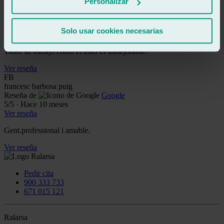
Personalizar
Reseña de
Google
5
/5
·
Hace 9 meses
Ver reseña
Solo usar cookies necesarias
Profesionales... Es lo mejor que tengo que decir de esta empresa.
Tanto su trabajo como el trato es inmejorable.
Ver reseña
FB
francesc barbosa puig
Reseña de
Google
5
/5
·
Hace 10 meses
Ver reseña
Gent.professional i amable.
Ver reseña
Pedir cita
900 333 733
671 015 121
Ralarsa