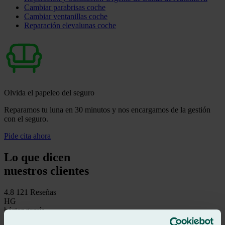
Cambiar parabrisas coche
Cambiar ventanillas coche
Reparación elevalunas coche
Olvida el papeleo del seguro
Reparamos tu luna en 30 minutos y nos encargamos de la gestión
con el seguro.
Pide cita ahora
Lo que dicen
nuestros clientes
4.8
121 Reseñas
HG
héctor garcía
Reseña de
Google