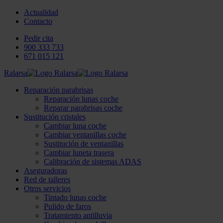
Actualidad
Contacto
Pedir cita
900 333 733
671 015 121
Ralarsa
Reparación parabrisas
Reparación lunas coche
Reparar parabrisas coche
Sustitución cristales
Cambiar luna coche
Cambiar ventanillas coche
Sustitución de ventanillas
Cambiar luneta trasera
Calibración de sistemas ADAS
Aseguradoras
Red de talleres
Otros servicios
Tintado lunas coche
Pulido de faros
Tratamiento antilluvia