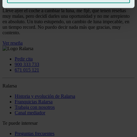
Ver reseña
Lleve ayer el coche a cambiar la luna, me fijé, que tenen reseñas
muy malas, pero decidí darles una oportunidad y no me arrepiento
en absoluto. Un trato estupendo, un cambio de luna impecable, en
un tiempo record. No puedo decir nada más que gracias, muy
contento.
Ver reseña
Pedir cita
900 333 733
671 015 121
Ralarsa
Historia y evolución de Ralarsa
Franquicias Ralarsa
Trabaja con nosotros
Canal mediador
Te puede interesar
Preguntas frecuentes