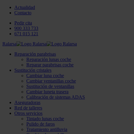
Actualidad
Contacto
Pedir cita
900 333 733
671 015 121
Ralarsa
Reparación parabrisas
Reparación lunas coche
Reparar parabrisas coche
Sustitución cristales
Cambiar luna coche
Cambiar ventanillas coche
Sustitución de ventanillas
Cambiar luneta trasera
Calibración de sistemas ADAS
Aseguradoras
Red de talleres
Otros servicios
Tintado lunas coche
Pulido de faros
Tratamiento antilluvia