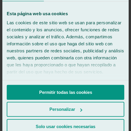
5
/5
·
Hace 2 meses
Ver reseña
Esta página web usa cookies
Ha sido una reparación muy rápida, y un conocimiento profesional,
y el personal muy amable.
Las cookies de este sitio web se usan para personalizar
el contenido y los anuncios, ofrecer funciones de redes
Ver reseña
sociales y analizar el tráfico. Además, compartimos
AE
asilo españa
información sobre el uso que haga del sitio web con
Reseña de
Google
nuestros partners de redes sociales, publicidad y análisis
5
/5
·
Hace 8 meses
web, quienes pueden combinarla con otra información
Ver reseña
que les haya proporcionado o que hayan recopilado a
Me han atendido súper bien, quedé a gusto con sus
partir del uso que haya hecho de sus servicios.
recomendaciones, saben del tema, te informan que hacer de manera
preventiva cuando se genera un chinazo “impacto”, de verdad que
me sentí a gusto con el servicio tan profesional que realizan
recomendados..!
Permitir todas las cookies
Ver reseña
Personalizar
R
redman
Reseña de
Google
5
/5
·
Hace 8 meses
Solo usar cookies necesarias