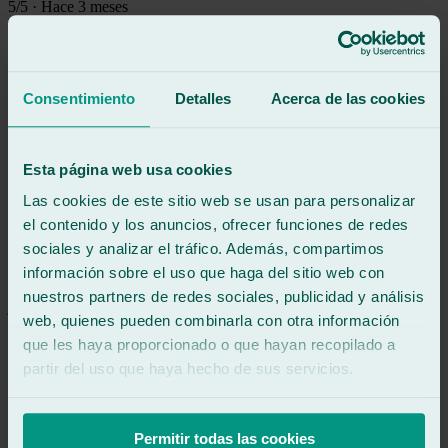
5
/5
·
Hace 3 meses
Ver reseña
Acudí a ellos para sustituir la ventanilla izquierda era una sustitución
complicada por un golpe en la puerta,quedó perfecto y me
entregaron el coche limpio de cristales un diez
Consentimiento
Detalles
Acerca de las cookies
Ver reseña
KC
Esta página web usa cookies
katherine carrillo
Reseña de
Google
Las cookies de este sitio web se usan para personalizar
5
/5
·
Hace 4 meses
el contenido y los anuncios, ofrecer funciones de redes
Ver reseña
sociales y analizar el tráfico. Además, compartimos
Ver reseña
información sobre el uso que haga del sitio web con
JE
nuestros partners de redes sociales, publicidad y análisis
jose escamez perez
web, quienes pueden combinarla con otra información
Reseña de
Google
5
/5
·
Hace 4 meses
que les haya proporcionado o que hayan recopilado a
Ver reseña
partir del uso que haya hecho de sus servicios.
Me han puesto luneta trasera de furgoneta.
La verdad a sido todo muy rápido y bien hecho, el personal muy
amable y atento en todo momento.
Permitir todas las cookies