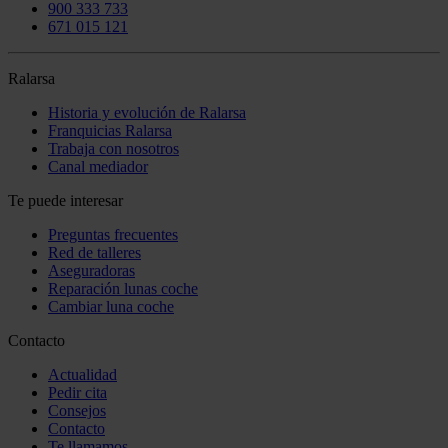
900 333 733
671 015 121
Ralarsa
Historia y evolución de Ralarsa
Franquicias Ralarsa
Trabaja con nosotros
Canal mediador
Te puede interesar
Preguntas frecuentes
Red de talleres
Aseguradoras
Reparación lunas coche
Cambiar luna coche
Contacto
Actualidad
Pedir cita
Consejos
Contacto
Te llamamos