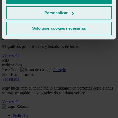
Sin duda son gente y taller muy recomendable 🍀😊😊😊 Gracias
por todo...
Personalizar
Ver reseña
C
consulting
Reseña de
Google
Solo usar cookies necesarias
5
/5
·
Hace 5 meses
Ver reseña
Magnificos profesionales y tintadores de lunas
Ver reseña
MD
makina dios
Reseña de
Google
5
/5
·
Hace 5 meses
Ver reseña
Muy buen trato el coche me lo entregaron en perfectas condiciones
y bastante rápido muy agradecido sin duda volveré
Ver reseña
Pedir cita