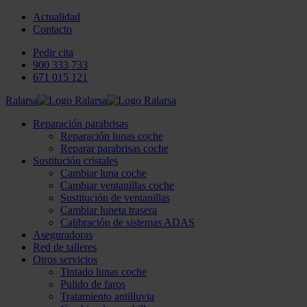
Actualidad
Contacto
Pedir cita
900 333 733
671 015 121
Ralarsa
Reparación parabrisas
Reparación lunas coche
Reparar parabrisas coche
Sustitución cristales
Cambiar luna coche
Cambiar ventanillas coche
Sustitución de ventanillas
Cambiar luneta trasera
Calibración de sistemas ADAS
Aseguradoras
Red de talleres
Otros servicios
Tintado lunas coche
Pulido de faros
Tratamiento antilluvia