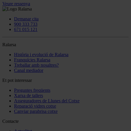
Veure ressenya
Demanar cita
900 333 733
671 015 121
Ralarsa
Història i evolució de Ralarsa
Franquícies Ralarsa
Treballar amb nosaltres?
Canal mediador
Et pot interessar
Preguntes freqüents
Xarxa de tallers
Asseguradores de Llunes del Cotxe
Reparació vidres cotxe
Canviar parabrisa cotxe
Contacte