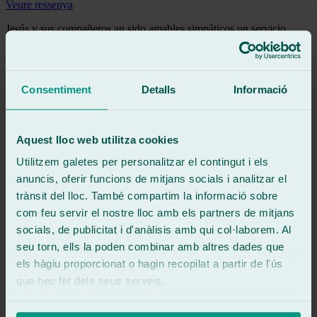
Veure ressenya
Jesús y sus compañeros,an sido amables,simpáticos,un servicio
rápido,limpio y perfecto,muchas gracias a los tres,volveré☺️,el
ambientador me encanta jjjjjj.👍🏼
Veure ressenya
Consentiment
Detalls
Informació
SS
sally simon domínguez
Ressenya de
Google
5
/5
·
Fa 1 mes
Aquest lloc web utilitza cookies
Veure ressenya
Utilitzem galetes per personalitzar el contingut i els
Millones de gracias, Ralarsa Alhaurin de la torre... Por un servicio
anuncis, oferir funcions de mitjans socials i analitzar el
impecable, rápido y súper profesional. Gracias a Jesús por todo
trànsit del lloc. També compartim la informació sobre
Veure ressenya
com feu servir el nostre lloc amb els partners de mitjans
Ly
socials, de publicitat i d'anàlisis amb qui col·laborem. Al
l y f
Ressenya de
Google
seu torn, ells la poden combinar amb altres dades que
5
/5
·
Fa 2 mesos
els hàgiu proporcionat o hagin recopilat a partir de l'ús
Veure ressenya
que heu fet dels seus serveis.
Servicio excelente. Jesus y Eduardo unos grandes profesionales.