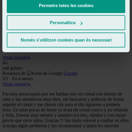
Veure ressenya
ET
Permetre totes les cookies
edd tupu
Ressenya de
Google
5
/5
·
Fa 3 mesos
Personalitza
Veure ressenya
Unos caballeros y todo absolutamente perfecto y encima me
Només s’utilitzen cookies quan és necessari
arreglaron un problema que no tenía que ver con ellos!
Absolutamente contento!
Veure ressenya
nG
nati gómez
Ressenya de
Google
5
/5
·
Fa 4 mesos
Veure ressenya
Fui muy preocupada por me habían roto un cristal con intento de
robo y me atendieron muy bien, me buscaron y pidieron de forma
urgente el cristal y me dieron cita para el día siguiente a primera
hora. En unas pocas de horas ya tenía mi cristal nuevo y yo relajada
y feliz. Fueron muy atentos y amables los tres, rápidos y con mejor
precio que otros sitios. Gracias !! Sin duda volveré a confiar en ellos
si tengo algún problema y los recomendaré a quien los necesite