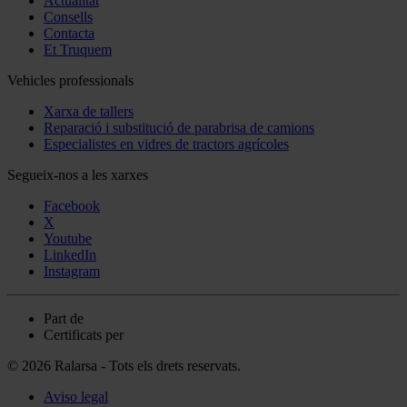
Actualitat
Consells
Contacta
Et Truquem
Vehicles professionals
Xarxa de tallers
Reparació i substitució de parabrisa de camions
Especialistes en vidres de tractors agrícoles
Segueix-nos a les xarxes
Facebook
X
Youtube
LinkedIn
Instagram
Part de
Certificats per
© 2026 Ralarsa - Tots els drets reservats.
Aviso legal