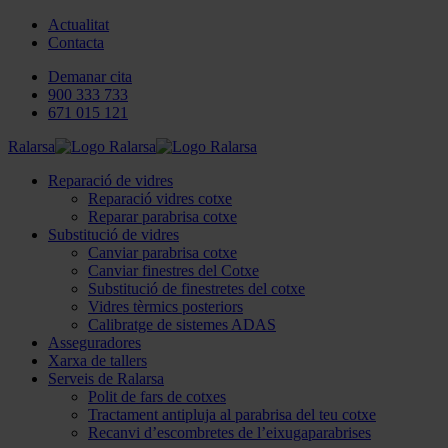
Actualitat
Contacta
Demanar cita
900 333 733
671 015 121
Ralarsa
Reparació de vidres
Reparació vidres cotxe
Reparar parabrisa cotxe
Substitució de vidres
Canviar parabrisa cotxe
Canviar finestres del Cotxe
Substitució de finestretes del cotxe
Vidres tèrmics posteriors
Calibratge de sistemes ADAS
Asseguradores
Xarxa de tallers
Serveis de Ralarsa
Polit de fars de cotxes
Tractament antipluja al parabrisa del teu cotxe
Recanvi d’escombretes de l’eixugaparabrises