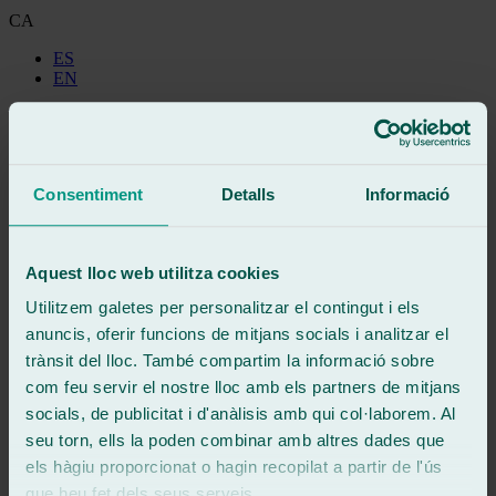
CA
ES
EN
Truca gratis
Demanar cita
Consentiment
Detalls
Informació
Aquest lloc web utilitza cookies
Utilitzem galetes per personalitzar el contingut i els
anuncis, oferir funcions de mitjans socials i analitzar el
Demanar cita
trànsit del lloc. També compartim la informació sobre
900 333 733
com feu servir el nostre lloc amb els partners de mitjans
671 015 121
socials, de publicitat i d'anàlisis amb qui col·laborem. Al
seu torn, ells la poden combinar amb altres dades que
Ralarsa
els hàgiu proporcionat o hagin recopilat a partir de l'ús
Història i evolució de Ralarsa
que heu fet dels seus serveis.