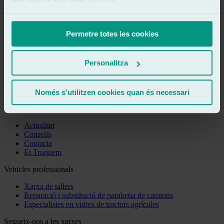
Franquícies Ralarsa
Treballar amb nosaltres?
Canal mediador
Permetre totes les cookies
Et pot interessar
Preguntes freqüents
Personalitza
Xarxa de tallers
Asseguradores de Llunes del Cotxe
Reparació vidres cotxe
Canviar parabrisa cotxe
Només s’utilitzen cookies quan és necessari
Contacte
Actualitat
Consells
Contacta
Et Truquem
Vehicles professionals
Xarxa de tallers
Reparació i substitució de parabrisa de camions
Especialistes en vidres de tractors agrícoles
Segueix-nos a les xarxes