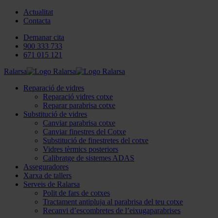
Actualitat
Contacta
Demanar cita
900 333 733
671 015 121
Ralarsa
Reparació de vidres
Reparació vidres cotxe
Reparar parabrisa cotxe
Substitució de vidres
Canviar parabrisa cotxe
Canviar finestres del Cotxe
Substitució de finestretes del cotxe
Vidres tèrmics posteriors
Calibratge de sistemes ADAS
Asseguradores
Xarxa de tallers
Serveis de Ralarsa
Polit de fars de cotxes
Tractament antipluja al parabrisa del teu cotxe
Recanvi d’escombretes de l’eixugaparabrises