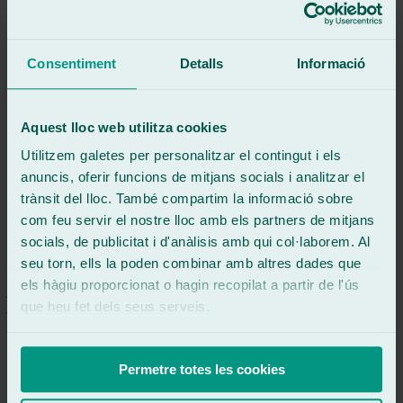
Veure ressenya
Buen servicio
Consentiment
Detalls
Informació
Veure ressenya
fd
fatima diaz branco
Ressenya de
Google
Aquest lloc web utilitza cookies
5
/5
·
Fa 1 mes
Veure ressenya
Utilitzem galetes per personalitzar el contingut i els
anuncis, oferir funcions de mitjans socials i analitzar el
Muy formales y profesionales.
Fuy con un clásico deportivo y una luna rota me informo de todos
trànsit del lloc. També compartim la informació sobre
los pro y contras para evitar sorpresas. Eso inspira confianza y da
com feu servir el nostre lloc amb els partners de mitjans
seguridad, fueron muy rápidos y quedó perfecto. No se puede pedir
socials, de publicitat i d'anàlisis amb qui col·laborem. Al
más un 10 gracias por la profesionalidad que tenéis.
seu torn, ells la poden combinar amb altres dades que
Veure ressenya
els hàgiu proporcionat o hagin recopilat a partir de l'ús
jm
juan manuel
que heu fet dels seus serveis.
Ressenya de
Google
5
/5
·
Fa 2 mesos
Veure ressenya
Permetre totes les cookies
Un trato muy bueno y son unos pedazos de profesionales.