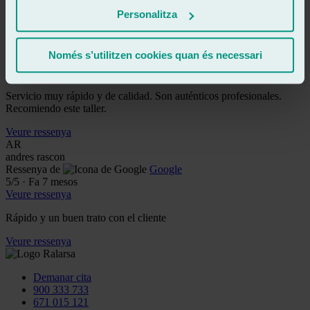
Veure ressenya
Personalitza
BM
bienvenido martinez muñoz
Ressenya de
Google
Només s’utilitzen cookies quan és necessari
5
/5
·
Fa 2 mesos
Veure ressenya
Servicio muy rápido y de calidad. Son auténticos profesionales.
Recomiendo este taller.
Veure ressenya
AR
andres rascon
Ressenya de
Google
5
/5
·
Fa 7 mesos
Veure ressenya
Rápido y un buen trato con el cliente
Veure ressenya
Demanar cita
900 333 733
671 015 121