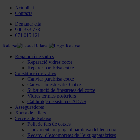
Actualitat
Contacta
Demanar cita
900 333 733
671 015 121
Ralarsa
Reparació de vidres
Reparació vidres cotxe
Reparar parabrisa cotxe
Substitució de vidres
Canviar parabrisa cotxe
Canviar finestres del Cotxe
Substitució de finestretes del cotxe
Vidres tèrmics posteriors
Calibratge de sistemes ADAS
Asseguradores
Xarxa de tallers
Serveis de Ralarsa
Polit de fars de cotxes
Tractament antipluja al parabrisa del teu cotxe
Recanvi d’escombretes de l’eixugaparabrises