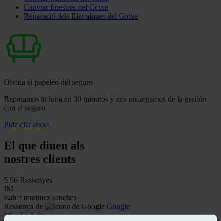
Canviar finestres del Cotxe
Reparació dels Elevalunes del Cotxe
Olvida el papeleo del seguro
Reparamos tu luna en 30 minutos y nos encargamos de la gestión
con el seguro.
Pide cita ahora
El que diuen als
nostres clients
5
56 Ressenyes
IM
isabel martinez sanchez
Ressenya de
Google
5
/5
·
Fa 1 dia