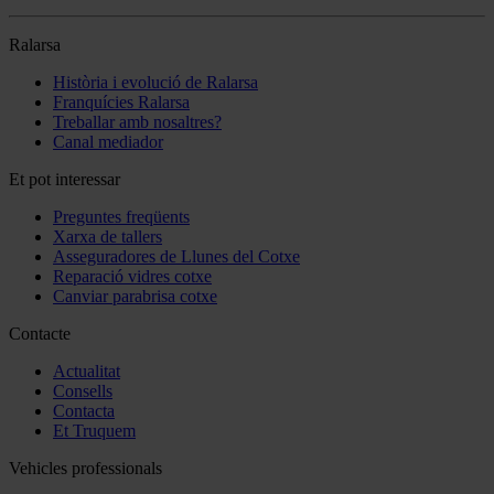
Ralarsa
Història i evolució de Ralarsa
Franquícies Ralarsa
Treballar amb nosaltres?
Canal mediador
Et pot interessar
Preguntes freqüents
Xarxa de tallers
Asseguradores de Llunes del Cotxe
Reparació vidres cotxe
Canviar parabrisa cotxe
Contacte
Actualitat
Consells
Contacta
Et Truquem
Vehicles professionals