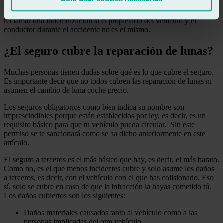
vehículo siniestrado, el CCS se hará cargo de la totalidad de los
daños tanto materiales como personales. Sin embargo, el CCS puede
reclamar una indemnización si el propietario del vehículo y el
conductor durante el accidente no es el mismo.
¿El seguro cubre la reparación de lunas?
Muchas personas tienen dudas sobre qué es lo que cubre el seguro.
Es importante decir que no todos cubren las reparación de lunas ni
asumen el cambio de luna coche precio.
Los seguros obligatorios como bien indica su nombre son
imprescindibles porque están establecidos por ley, es decir, es un
requisito básico para que tu vehículo pueda circular. Sin este
permiso se te sancionará como se ha dicho anteriormente en este
artículo.
El seguro a terceros es el más básico que hay, es decir, el más barato.
Como no, es el que menos incidentes cubre y solo asume los daños
a terceros, es decir, con el vehículo con el que has colisionado. Eso
sí, solo se cubre en caso de que la infracción la hayas cometido tú.
Los daños cubiertos son los siguientes:
Daños materiales causados tanto al vehículo como a las
personas implicadas del otro vehículo