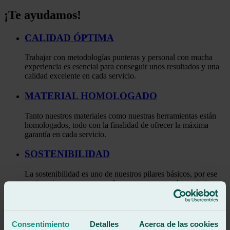
¡Te ayudamos!
CALIDAD ÓPTIMA
Trabajar con metodologías punteras y personal con mucha
experiencia es esencial para conseguir unos resultados y una
calidad excelente en cada servicio.
MATERIAL HOMOLOGADO
Tanto nuestros materiales como nuestras herramientas están
homologados, todo con la finalidad de ofrecer la máxima
garantía en cada servicio.
SOSTENIBILIDAD
La sostenibilidad es uno de nuestros pilares básicos, por ese
motivo siempre que se pueda reparamos antes de sustituir.
Con esta práctica, ayudamos a la redacción de estudios.
VEHÍCULOS
Consentimiento
Detalles
Acerca de las cookies