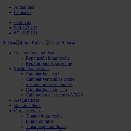
Actualidad
Contacto
Pedir cita
900 333 733
671 015 121
Ralarsa
Reparación parabrisas
Reparación lunas coche
Reparar parabrisas coche
Sustitución cristales
Cambiar luna coche
Cambiar ventanillas coche
Sustitución de ventanillas
Cambiar luneta trasera
Calibración de sistemas ADAS
Aseguradoras
Red de talleres
Otros servicios
Tintado lunas coche
Pulido de faros
Tratamiento antilluvia