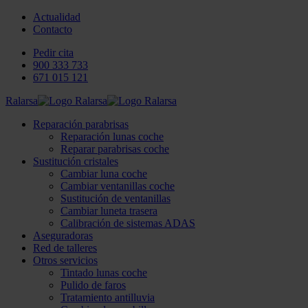
Actualidad
Contacto
Pedir cita
900 333 733
671 015 121
Ralarsa
Reparación parabrisas
Reparación lunas coche
Reparar parabrisas coche
Sustitución cristales
Cambiar luna coche
Cambiar ventanillas coche
Sustitución de ventanillas
Cambiar luneta trasera
Calibración de sistemas ADAS
Aseguradoras
Red de talleres
Otros servicios
Tintado lunas coche
Pulido de faros
Tratamiento antilluvia