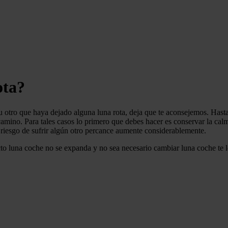
ota?
s u otro que haya dejado alguna
luna rota, deja que te aconsejemos. Hasta 
 camino. Para tales casos lo primero que debes hacer es conservar la ca
l riesgo de sufrir algún otro percance aumente considerablemente.
to luna coche no se expanda y no sea necesario cambiar luna coche
te 