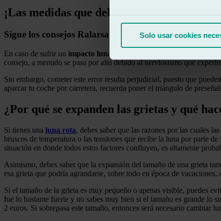
¡Las medidas que debes tomar mientras co
Sigue los consejos Ralarsa
Solo usar cookies nece
En caso de sufrir un
impacto luna coche
, por ningún motivo te deten
consejo, a menudo se pasa por alto debido al nerviosismo que exper
Sin embargo, cometer este error resulta perjudicial, puesto que pueden 
aparcar tu coche por carretera, recuerda poner el triángulo de preseñal
¿Por qué se expanden las grietas y qué hac
Si tienes una
luna rota
, debes saber que las razones por las cuales la
bruscos de temperatura o las tensiones que recibe la luna por parte de 
situación en donde todos estos factores confluyen, es altamente proba
Asimismo, debes saber que la expansión del tamaño de una grieta tambi
esa grieta que podría agrandarse, sobre todo en época de vacaciones,
Si el tamaño de la grieta es muy pequeño o apenas visible, puedes evit
fue lo bastante fuerte y no sabes muy bien si el tamaño es grande lo s
2 euros. Si sobrepasa este tamaño, entonces será necesario cambiar lun