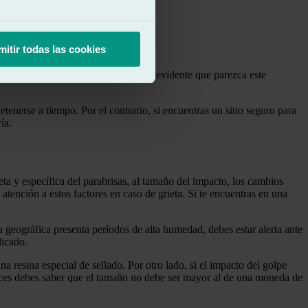
mitir todas las cookies
 si conduces por carretera. Por más evidente que parezca este
etenerse a tiempo. Por el contrario, si encuentras un sitio seguro para
ía.
eta y específica del parabrisas, al tamaño del impacto, los cambios
atención a estos factores en caso de grieta. Si te encuentras en una
 geográfica presenta períodos de alta humedad, debes estar alerta ante
licado.
 resina especial de sellado. Por otro lado, si el impacto del golpe
ntonces debes saber que el tamaño no debe ser mayor al de una moneda de