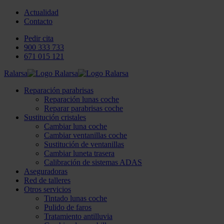
Actualidad
Contacto
Pedir cita
900 333 733
671 015 121
Ralarsa
Reparación parabrisas
Reparación lunas coche
Reparar parabrisas coche
Sustitución cristales
Cambiar luna coche
Cambiar ventanillas coche
Sustitución de ventanillas
Cambiar luneta trasera
Calibración de sistemas ADAS
Aseguradoras
Red de talleres
Otros servicios
Tintado lunas coche
Pulido de faros
Tratamiento antilluvia