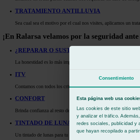
TRATAMIENTO ANTILLUVIA
Sea cual sea el motivo por el cual nos visites, aplicamos un trat
¡En Ralarsa velamos por la seguridad ante
¿REPARAR O SUSTITUIR?
La honestidad es lo más importante y en Ralarsa te diremos si es
ITV
Consentimiento
Contamos con todos los criterios establecidos por la ITV para qu
CONFORT
Esta página web usa cookie
Las cookies de este sitio we
Brinda confianza al resto de los ocupantes con una correcta dispo
y analizar el tráfico. Ademá
TINTADO DE LUNAS
redes sociales, publicidad y
que hayan recopilado a parti
Un tintado de lunas para tu coche es una excelente opción estéti