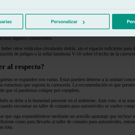
nduces!
sarias
Personalizar
Per
gas ni mucho menos te bajes del vehículo a mitad de camino, sobre todo
imentan algunos conductores.
haber otros vehículos circulando detrás, sin el espacio suficiente para d
ización de peligro o la señal luminosa V-16 sobre el techo de la carrocer
er al respecto?
s grietas se expanden son varias. Estas pueden deberse a la unidad concr
la estructura que soporta la carrocería. La recomendación es que prestes 
ble que el parabrisas colapse por completo.
én se debe a la humedad presente en el ambiente. Ante esto, si tu zona
 cuando encontrar un
taller de cristales para automóviles se vuelve comp
ar que siga expandiéndose mediante un sencillo aparataje que incluye una
uficiente como para llevarlo al taller de cristales para automóviles, e
a rota.