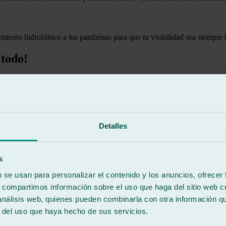
amiento hidrofóbico a tus parabrisas para que tu visibilidad sea siempre 
 todo!
 necesario un servicio o el otro dependiendo de la envergadura de la grie
Detalles
e conduzcas con la más absoluta tranquilidad al salir de nuestro taller.
s
b se usan para personalizar el contenido y los anuncios, ofrecer
sición de las lunas. ¡La limpieza y la buena visibilidad cambia la exper
s, compartimos información sobre el uso que haga del sitio web 
 análisis web, quienes pueden combinarla con otra información q
r del uso que haya hecho de sus servicios.
ca, además de otorgar privacidad y seguridad si lo que buscas es disuadi