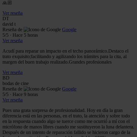
🙏🏼
Ver reseña
DT
david t
Reseña de
Google
5
/5
·
Hace 5 horas
Ver reseña
Acudí para reparar un impacto en el techo panorámico.Destaco el
trato exquisito;facilitando y agilizando los trámites para la cita, al
margen del buen trabajo realizado.Grandes profesionales
Ver reseña
BD
bodas de cine
Reseña de
Google
5
/5
·
Hace 9 horas
Ver reseña
Pues una grata sorpresa de profesionalidad. Hoy en día la gran
diferencia está en las personas, en el trato, la atención y sobre todo
en la respuesta cuando algo se tuerce como me ocurrió a mí con el
micrófono de manos libres cuando me sustituyeron la luna delantera.
Después de un intento de reparación fallido se hicieron cargo de la