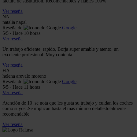
factura de sustitución. Recomendables y fiables 100%
Ver reseña
NN
natalia napal
Reseña de
Google
5
/5
·
Hace 10 horas
Ver reseña
Un trabajo eficiente, rapido, Borja super amable y atento, un
excelente profesional. Muy contenta
Ver reseña
HA
helena arevalo moreno
Reseña de
Google
5
/5
·
Hace 11 horas
Ver reseña
Atención de 10 ,se nota que les gusta su trabajo y cuidan los coches
como suyos .Se implican hasta el mas mínimo detalle.totalmente
recomendable
Ver reseña