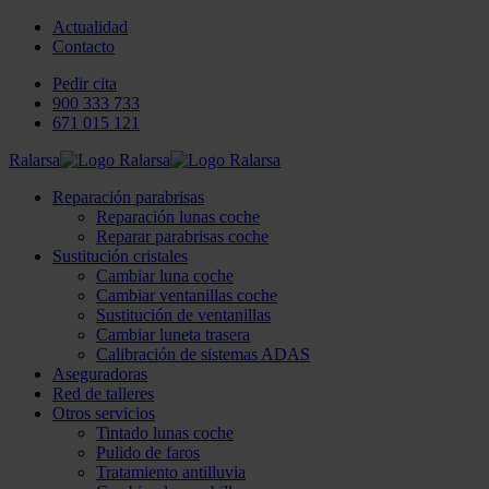
Actualidad
Contacto
Pedir cita
900 333 733
671 015 121
Ralarsa
Reparación parabrisas
Reparación lunas coche
Reparar parabrisas coche
Sustitución cristales
Cambiar luna coche
Cambiar ventanillas coche
Sustitución de ventanillas
Cambiar luneta trasera
Calibración de sistemas ADAS
Aseguradoras
Red de talleres
Otros servicios
Tintado lunas coche
Pulido de faros
Tratamiento antilluvia