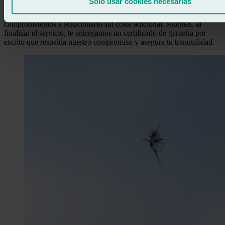
Solo usar cookies necesarias
de impactos en tu parabrisas. Si la fisura reparada se extiende o
presenta algún defecto relacionado con nuestro trabajo, nos
comprometemos a solucionarlo sin coste adicional. Además, al
finalizar el servicio, te entregamos un
certificado de garantía por
escrito
que respalda nuestro compromiso y asegura tu tranquilidad.