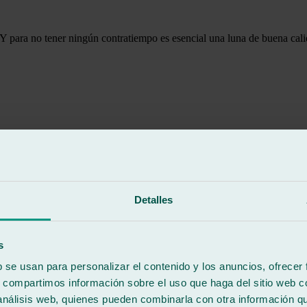
. Y para no tener ningún contratiempo es esencial una luna de buena cal
 en caso de tener que tener que reparar lunas de automóvil o de camión,
ofesionales especializados en el sector del motor y con amplia experie
Detalles
AL
ula, podrás dirigirte a tu centro más cercano para solucionar cualquier 
s
b se usan para personalizar el contenido y los anuncios, ofrecer
s, compartimos información sobre el uso que haga del sitio web 
 análisis web, quienes pueden combinarla con otra información q