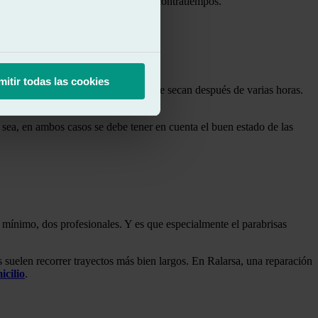
as 24 horas para solucionar dudas y contratiempos.
mitir todas las cookies
ras van pegadas con poliuretano y se secan después de varias horas.
sea, en ambos casos se debe tener en cuenta el buen estado de las
y mínimo, dos profesionales. Y es que especialmente el parabrisas
 suelen recorrer trayectos más bien largos. En Ralarsa, una reparación
icilio
.