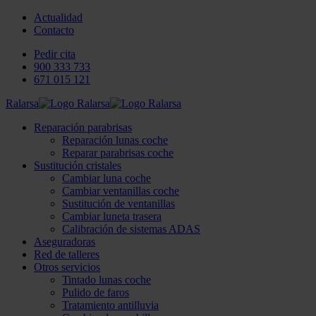
Actualidad
Contacto
Pedir cita
900 333 733
671 015 121
Ralarsa
Reparación parabrisas
Reparación lunas coche
Reparar parabrisas coche
Sustitución cristales
Cambiar luna coche
Cambiar ventanillas coche
Sustitución de ventanillas
Cambiar luneta trasera
Calibración de sistemas ADAS
Aseguradoras
Red de talleres
Otros servicios
Tintado lunas coche
Pulido de faros
Tratamiento antilluvia