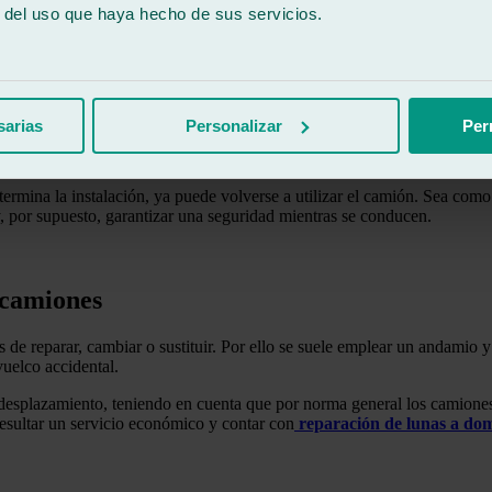
ación de lunas a domicilio en caso de no poder desplazarse y atención l
r del uso que haya hecho de sus servicios.
sarias
Personalizar
Per
iones, se distingue entre dos tipos de lunas para camiones. Las prime
lar.
mina la instalación, ya puede volverse a utilizar el camión. Sea como 
y, por supuesto, garantizar una seguridad mientras se conducen.
 camiones
 de reparar, cambiar o sustituir. Por ello se suele emplear un andamio 
vuelco accidental.
un desplazamiento, teniendo en cuenta que por norma general los camiones
resultar un servicio económico y contar con
reparación de lunas a dom