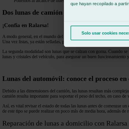
Ponemos al alcance de nuestros clientes la posibilidad de repar
que hayan recopilado a parti
Dos lunas de camión
¡Confia en Ralarsa!
Solo usar cookies nece
A modo general, en el mundo del motor y más concretamente de los cam
Una vez listas, ya están selladas, por lo que el vehículo ya puede circu
La segunda modalidad son lunas que se calzan con goma. Cuando se ter
lunas y cristales del vehículo, para asegurar un buen funcionamiento 
Lunas del automóvil: conoce el proceso en
Debido a las dimensiones del camión, las lunas resultan más complejas
camión resulta importante para soportar el peso del techo, en caso de 
Así, es vital revisar el estado de todas las lunas antes de comenzar 
de este tipo se puede realizar en poco más de media hora, además de 
Reparación de lunas a domicilio con Ralarsa