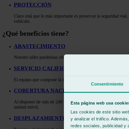
PROTECCIÓN
Claro está que lo más importante es preservar la seguridad vial
vehículo.
¿Qué beneficios tiene?
ABASTECIMIENTO
Nuestro taller parabrisas ofrece el mejor de los procedimientos
SERVICIO CALIFICADO
El equipo que compone la inmensa red de centros Ralarsa son pr
Consentimiento
COBERTURA NACIONAL E INTERNACION
Al disponer de más de 240 talleres repartidos por toda la peníns
Esta página web usa cookie
unidad móvil.
Las cookies de este sitio we
DESPLAZAMIENTO
y analizar el tráfico. Ademá
redes sociales, publicidad y