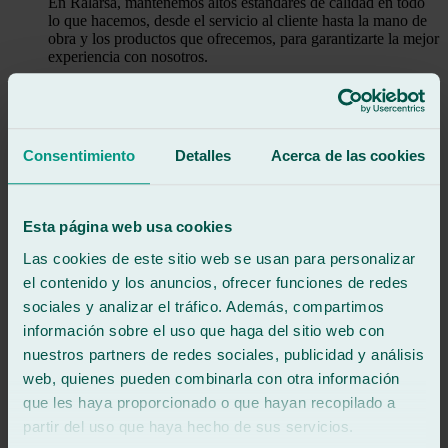
En Ralarsa, mantenemos altos estándares de calidad en todo
lo que hacemos, desde el servicio al cliente hasta la mano de
obra y los productos que ofrecemos, para garantizarte la mejor
experiencia con nosotros.
Seguridad
La seguridad es nuestra principal preocupación. Nos
esforzamos por proporcionar soluciones y servicios que
Consentimiento
Detalles
Acerca de las cookies
garanticen tu seguridad y la de tu vehículo en la carretera,
asegurando un viaje sin contratiempos.
El mejor servicio
Esta página web usa cookies
Las cookies de este sitio web se usan para personalizar
Nuestro equipo está dedicado a brindarte el mejor servicio
el contenido y los anuncios, ofrecer funciones de redes
posible, con atención personalizada y eficiencia en cada paso
del proceso. Queremos superar tus expectativas y asegurarnos
sociales y analizar el tráfico. Además, compartimos
de que tu experiencia con nosotros sea siempre excepcional.
información sobre el uso que haga del sitio web con
nuestros partners de redes sociales, publicidad y análisis
La importancia de las escobillas en la
web, quienes pueden combinarla con otra información
seguridad vial
que les haya proporcionado o que hayan recopilado a
partir del uso que haya hecho de sus servicios.
Imprescindible en todos los trayectos