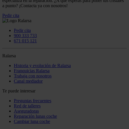
especializa en la reparación. ¿A qué esperas para poner tus cristales
a punto? ¡Contacta ya con nosotros!
Pedir cita
Pedir cita
900 333 733
671 015 121
Ralarsa
Historia y evolución de Ralarsa
Franquicias Ralarsa
Trabaja con nosotros
Canal mediador
Te puede interesar
Preguntas frecuentes
Red de talleres
Aseguradoras
Reparación lunas coche
Cambiar luna coche