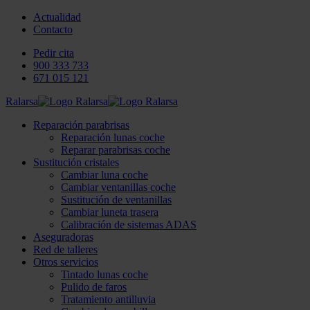
Actualidad
Contacto
Pedir cita
900 333 733
671 015 121
Ralarsa
Reparación parabrisas
Reparación lunas coche
Reparar parabrisas coche
Sustitución cristales
Cambiar luna coche
Cambiar ventanillas coche
Sustitución de ventanillas
Cambiar luneta trasera
Calibración de sistemas ADAS
Aseguradoras
Red de talleres
Otros servicios
Tintado lunas coche
Pulido de faros
Tratamiento antilluvia