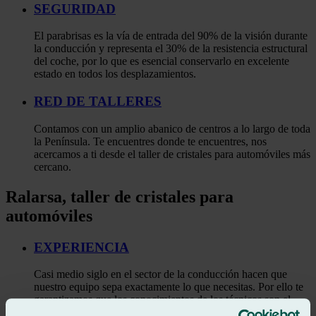
SEGURIDAD
El parabrisas es la vía de entrada del 90% de la visión durante
la conducción y representa el 30% de la resistencia estructural
del coche, por lo que es esencial conservarlo en excelente
estado en todos los desplazamientos.
RED DE TALLERES
Contamos con un amplio abanico de centros a lo largo de toda
la Península. Te encuentres donde te encuentres, nos
acercamos a ti desde el taller de cristales para automóviles más
cercano.
Ralarsa, taller de cristales para
automóviles
EXPERIENCIA
Casi medio siglo en el sector de la conducción hacen que
nuestro equipo sepa exactamente lo que necesitas. Por ello te
garantizamos que los conocimientos de los técnicos son el
veredicto adecuado.