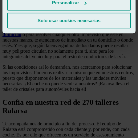
Personalizar
Comprometidos contigo y con tu vehículo
Solo usar cookies necesarias
En determinadas situaciones es necesario pedir asistencia a
domicilio. Ya sea para realizar un
cambio de parabrisas a
domicilio
o para resolver cualquier otro imprevisto que esté en
nuestras manos, te atendemos de inmediato en tu domicilio o donde
estés. Y es que, según la envergadura de los daños puede resultar
muy peligroso circular, no solamente para ti, sino para los
integrantes del vehículo y para el resto de conductores de la vía.
Si las condiciones así lo demandan, nos acercamos para solucionar
tus imprevistos. Podemos realizar lo mismo que en nuestros centros,
puesto que disponemos de los materiales y las unidades móviles
necesarias. ¿El coche no puede venir a nosotros? ¡Ralarsa lleva el
taller de cristales para automóviles hacia el!
Confía en nuestra red de 270 talleres
Ralarsa
Te acompañamos de principio a fin del proceso. El equipo de
Ralarsa está comprometido con cada cliente y, por ende, con cada
coche. Es por ello que ofrecemos un servicio de asesoramiento