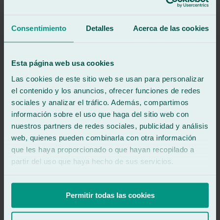
ECOFRIENDLY
Consentimiento
Detalles
Acerca de las cookies
Es uno de nuestros pilares, y por ello siempre apostamos por
la reparación de lunas a domicilio o en el taller, en lugar de
realizar una sustitución de parabrisas. La reducción de
residuos hace que el mundo sea un lugar mejor.
Esta página web usa cookies
Las cookies de este sitio web se usan para personalizar
RAPIDEZ
el contenido y los anuncios, ofrecer funciones de redes
Tratamos de intervenir lo más rápido posible, aunque siempre
sociales y analizar el tráfico. Además, compartimos
garantizando la seguridad de nuestros servicios sea cual sea,
información sobre el uso que haga del sitio web con
para que puedas seguir realizando tus desplazamientos sin
nuestros partners de redes sociales, publicidad y análisis
preocupaciones.
web, quienes pueden combinarla con otra información
PROVEEDORES
que les haya proporcionado o que hayan recopilado a
partir del uso que haya hecho de sus servicios.
Contamos con los mejores materiales homologados con tal de
poner tu coche a punto para el siguiente viaje. ¡Materiales de
primera para una mayor seguridad al volante!
Permitir todas las cookies
Nuestro equipo de profesionales
especializados