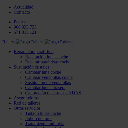
Actualidad
Contacto
Pedir cita
900 333 733
671 015 121
Ralarsa
Reparación parabrisas
Reparación lunas coche
Reparar parabrisas coche
Sustitución cristales
Cambiar luna coche
Cambiar ventanillas coche
Sustitución de ventanillas
Cambiar luneta trasera
Calibración de sistemas ADAS
Aseguradoras
Red de talleres
Otros servicios
Tintado lunas coche
Pulido de faros
Tratamiento antilluvia