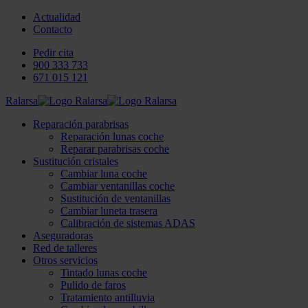
Actualidad
Contacto
Pedir cita
900 333 733
671 015 121
Ralarsa
Reparación parabrisas
Reparación lunas coche
Reparar parabrisas coche
Sustitución cristales
Cambiar luna coche
Cambiar ventanillas coche
Sustitución de ventanillas
Cambiar luneta trasera
Calibración de sistemas ADAS
Aseguradoras
Red de talleres
Otros servicios
Tintado lunas coche
Pulido de faros
Tratamiento antilluvia