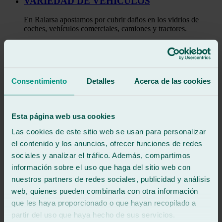
VARIEDAD DE VEHÍCULOS
En Ralarsa apostamos por cubrir daños en los vidrios de
coches, vehículos comerciales, camiones y tractores.
SEGURIDAD
Todos los cristales de un vehículo, en especial el parabrisas,
representa el 30% de su resistencia estructural, por lo que
Consentimiento
Detalles
Acerca de las cookies
conservarlo en buen estado es esencial para circular de
manera segura.
RAPIDEZ
Esta página web usa cookies
Las cookies de este sitio web se usan para personalizar
Tomando una de sus más de 180 unidades móviles, el equipo
de Ralarsa llegará lo antes posible, empleando alrededor de 30
el contenido y los anuncios, ofrecer funciones de redes
minutos en el
arreglo de cristales y lunas para tractores
,
sociales y analizar el tráfico. Además, compartimos
camiones y automóviles.
información sobre el uso que haga del sitio web con
ITV
nuestros partners de redes sociales, publicidad y análisis
web, quienes pueden combinarla con otra información
Para superarla, uno de los elementos en los que debes fijarte
que les haya proporcionado o que hayan recopilado a
es en el estado de los cristales del coche, ya que se
partir del uso que haya hecho de sus servicios.
comprobarán las fisuras, los impactos, etc.