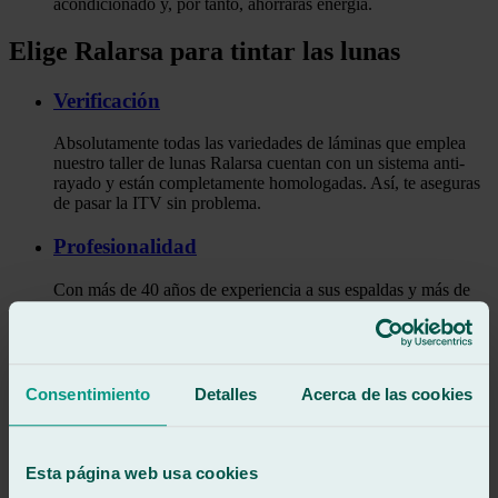
acondicionado y, por tanto, ahorrarás energía.
Elige Ralarsa para tintar las lunas
Verificación
Absolutamente todas las variedades de láminas que emplea
nuestro taller de lunas Ralarsa cuentan con un sistema anti-
rayado y están completamente homologadas. Así, te aseguras
de pasar la ITV sin problema.
Profesionalidad
Con más de 40 años de experiencia a sus espaldas y más de
500 trabajadores a su cargo, Ralarsa se erige como una de las
empresas líder en el sector del automóvil y te ofrece los
mejores servicios a tu disposición para que solicites
presupuesto para tu tintado de lunas precio.
Consentimiento
Detalles
Acerca de las cookies
Tecnología
El taller de lunas Ralarsa ha evolucionado al lado de todos los
Esta página web usa cookies
avances tecnológicos que han vivido los coches y sus
complementos, por lo que los materiales con los que trabajan