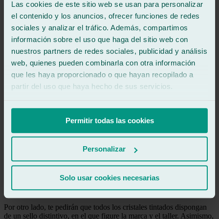
Las cookies de este sitio web se usan para personalizar
cuentan con la mejor calidad y eficiencia.
el contenido y los anuncios, ofrecer funciones de redes
Compromiso
sociales y analizar el tráfico. Además, compartimos
información sobre el uso que haga del sitio web con
Cuidar de la naturaleza es, junto con los clientes, una de
nuestros partners de redes sociales, publicidad y análisis
nuestras mayores prioridades. Es por ello que utilizamos
web, quienes pueden combinarla con otra información
materiales reciclados para la fabricación de nuestras piezas y
reducir así la contaminación.
que les haya proporcionado o que hayan recopilado a
partir del uso que haya hecho de sus servicios.
Si quieres pasar la ITV con los cristales
tintados...
Permitir todas las cookies
Advertencias
Cuando debas pasar la ITV y acabes de realizar un tintado de lunas
Personalizar
precio, es obligatorio que tengas homologados los cristales. Por un
lado, te exigirán el certificado de homologación emitido por el
fabricante de las láminas y el taller de automóviles que te haya
Solo usar cookies necesarias
realizado el tintado de lunas. En Ralarsa, no tendrás que preocuparte
de nada porque te daremos el certificado al finalizar el servicio.
Por otro lado, te pedirán que todos los cristales tintados dispongan
de un sello distintivo, en el que figure la marca y el taller. Asimismo,