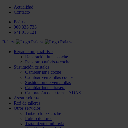
Actualidad
Contacto
Pedir cita
900 333 733
671 015 121
Ralarsa
Reparación parabrisas
Reparación lunas coche
Reparar parabrisas coche
Sustitución cristales
Cambiar luna coche
Cambiar ventanillas coche
Sustitución de ventanillas
Cambiar luneta trasera
Calibración de sistemas ADAS
Aseguradoras
Red de talleres
Otros servicios
Tintado lunas coche
Pulido de faros
Tratamiento antilluvia