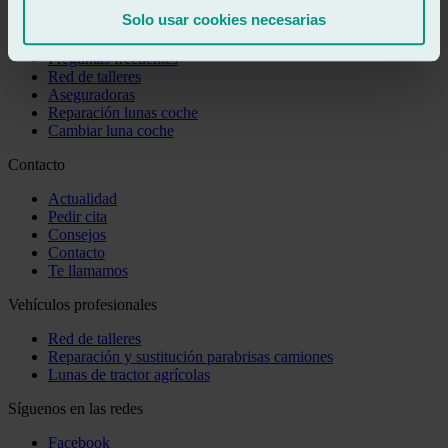
Solo usar cookies necesarias
Te puede interesar
Preguntas frecuentes
Red de talleres
Aseguradoras
Reparación lunas coche
Cambiar luna coche
Contacto
Actualidad
Pedir cita
Consejos
Contacto
Te llamamos
Vehículos profesionales
Red de talleres
Reparación y sustitución parabrisas camiones
Lunas de tractor agrícolas
Síguenos en las redes
Facebook