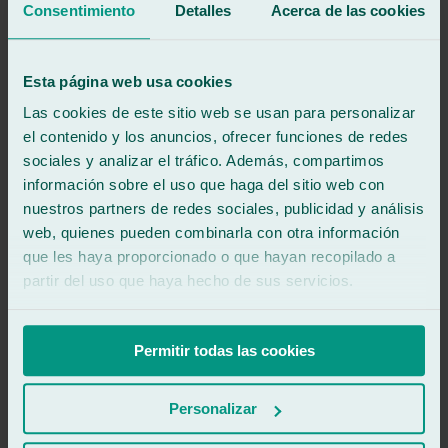
que encuentres el que más te convenga.
Consentimiento
Detalles
Acerca de las cookies
Talleres tintado de lunas Alcobendas:
Taller de lunas en San Sebastián de los Reyes – Los Manzanos:
C/
Esta página web usa cookies
Los Manzanos, 8.
Las cookies de este sitio web se usan para personalizar
Taller de lunas en Madrid – El Pilar:
C/ Ribadavia, 43.
el contenido y los anuncios, ofrecer funciones de redes
Taller de lunas en Madrid – Alcalá:
C/ Alcalá, 594.
sociales y analizar el tráfico. Además, compartimos
información sobre el uso que haga del sitio web con
900 333 733
ATENCIÓN 24/7
nuestros partners de redes sociales, publicidad y análisis
Pedir cita
En 2 min
web, quienes pueden combinarla con otra información
que les haya proporcionado o que hayan recopilado a
Pedir cita
900 333 733
partir del uso que haya hecho de sus servicios.
671 015 121
Permitir todas las cookies
Ralarsa
Historia y evolución de Ralarsa
Franquicias Ralarsa
Personalizar
Trabaja con nosotros
Canal mediador