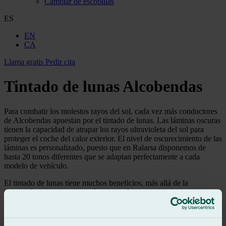
Cambiar de escobillas
ES
EN
CA
Llama gratis
Pedir cita
Tintado de lunas Alcobendas
Para combatir los molestos rayos del sol, cada vez más conductores
de Alcobendas apuestan por el tintado de lunas. Las láminas oscuras
tienen la capacidad de atrapar los rayos ultravioleta del sol para
proteger el coche del calor exterior. El nivel de oscurecimiento de las
láminas es personalizado, puesto que en Ralarsa disponemos de
hasta 20 tonos diferentes que se adaptan perfectamente a cada
modelo de vehículo.
El tintado de lunas tiene muchos beneficios, más allá de la
protección solar. Si te gustaría saber más, en este espacio vamos a
descubrirlos todos. En el caso de que estés buscando un lugar de
tintado lunas Alcobendas
, te mostramos, más abajo, los talleres
que puedes encontrar más cerca del municipio, con el objetivo de