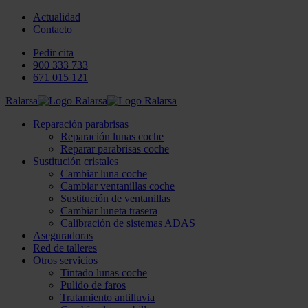
Actualidad
Contacto
Pedir cita
900 333 733
671 015 121
Ralarsa
Reparación parabrisas
Reparación lunas coche
Reparar parabrisas coche
Sustitución cristales
Cambiar luna coche
Cambiar ventanillas coche
Sustitución de ventanillas
Cambiar luneta trasera
Calibración de sistemas ADAS
Aseguradoras
Red de talleres
Otros servicios
Tintado lunas coche
Pulido de faros
Tratamiento antilluvia