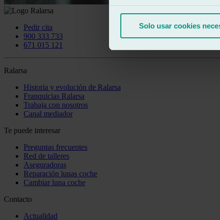
Solo usar cookies nece
Pedir cita
900 333 733
671 015 121
Ralarsa
Historia y evolución de Ralarsa
Franquicias Ralarsa
Trabaja con nosotros
Canal mediador
Te puede interesar
Preguntas frecuentes
Red de talleres
Aseguradoras
Reparación lunas coche
Cambiar luna coche
Contacto
Actualidad