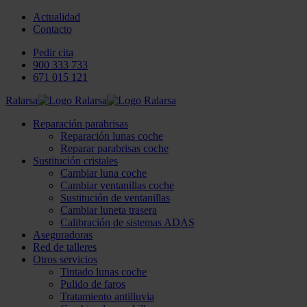
Actualidad
Contacto
Pedir cita
900 333 733
671 015 121
Ralarsa
Reparación parabrisas
Reparación lunas coche
Reparar parabrisas coche
Sustitución cristales
Cambiar luna coche
Cambiar ventanillas coche
Sustitución de ventanillas
Cambiar luneta trasera
Calibración de sistemas ADAS
Aseguradoras
Red de talleres
Otros servicios
Tintado lunas coche
Pulido de faros
Tratamiento antilluvia