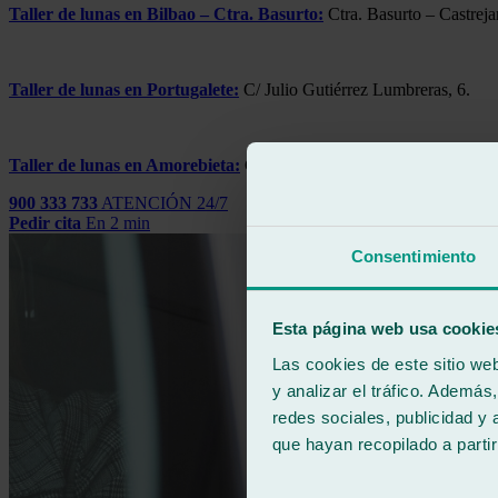
Taller de lunas en Bilbao – Ctra. Basurto:
Ctra. Basurto – Castreja
Taller de lunas en Portugalete:
C/ Julio Gutiérrez Lumbreras, 6.
Taller de lunas en Amorebieta:
C/ Gudari, 31.
900 333 733
ATENCIÓN 24/7
Pedir cita
En 2 min
Consentimiento
Esta página web usa cookie
Las cookies de este sitio we
y analizar el tráfico. Ademá
redes sociales, publicidad y
que hayan recopilado a parti