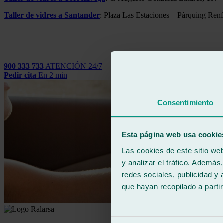
Taller de vidres a Santander
: Plaza Las Estaciones – Pàrquing Ren
900 333 733
ATENCIÓN 24/7
Pedir cita
En 2 min
Consentimiento
Esta página web usa cookie
Las cookies de este sitio we
y analizar el tráfico. Ademá
redes sociales, publicidad y
que hayan recopilado a parti