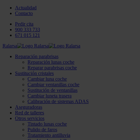
Actualidad
Contacto
Pedir cita
900 333 733
671 015 121
Ralarsa
Reparación parabrisas
Reparación lunas coche
Reparar parabrisas coche
Sustitución cristales
Cambiar luna coche
Cambiar ventanillas coche
Sustitución de ventanillas
Cambiar luneta trasera
Calibración de sistemas ADAS
Aseguradoras
Red de talleres
Otros servicios
Tintado lunas coche
Pulido de faros
Tratamiento antilluvia