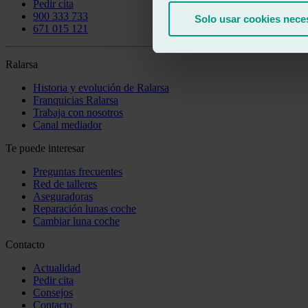
Pedir cita
900 333 733
Solo usar cookies nece
671 015 121
Ralarsa
Historia y evolución de Ralarsa
Franquicias Ralarsa
Trabaja con nosotros
Canal mediador
Te puede interesar
Preguntas frecuentes
Red de talleres
Aseguradoras
Reparación lunas coche
Cambiar luna coche
Contacto
Actualidad
Pedir cita
Consejos
Contacto