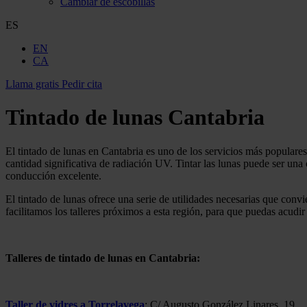
Cambiar de escobillas
ES
EN
CA
Llama gratis
Pedir cita
Tintado de lunas Cantabria
El tintado de lunas en Cantabria es uno de los servicios más popular
cantidad significativa de radiación UV. Tintar las lunas puede ser una
conducción excelente.
El tintado de lunas ofrece una serie de utilidades necesarias que conv
facilitamos los talleres próximos a esta región, para que puedas acudir
Talleres de tintado de lunas en Cantabria:
Taller de vidres a Torrelavega
: C/ Augusto González Linares, 19.