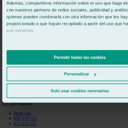
Beneficios de nuestro tratamiento
Además, compartimos información sobre el uso que haga del
con nuestros partners de redes sociales, publicidad y anális
antilluvia
quienes pueden combinarla con otra información que les ha
proporcionado o que hayan recopilado a partir del uso que 
Mejora la visibilidad
: El tratamiento elimina el agua de los
cristales, facilitando la visibilidad al conducir.
sus servicios.
Aumenta la seguridad
: Reduce los reflejos y mejora la
capacidad de reacción en días lluviosos.
Fácil mantenimiento
: Ayuda a evitar la acumulación de
suciedad, haciendo más fácil la limpieza de los cristales.
Permitir todas las cookies
Encuentra tu taller de lunas más cercano
Personalizar
Buscar
Solo usar cookies necesarias
Disponemos de una red de más de 250 talleres Ralarsa
Pedir cita
900 333 733
671 015 121