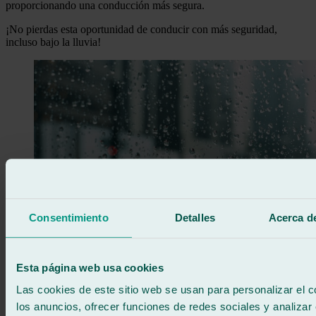
proporcionando una conducción más segura.
¡No pierdas esta oportunidad de conducir con más seguridad,
incluso bajo la lluvia!
Consentimiento
Detalles
Acerca de
Esta página web usa cookies
Las cookies de este sitio web se usan para personalizar el c
los anuncios, ofrecer funciones de redes sociales y analizar e