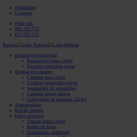
Actualidad
Contacto
Pedir cita
900 333 733
671 015 121
Ralarsa
Reparación parabrisas
Reparación lunas coche
Reparar parabrisas coche
Sustitución cristales
Cambiar luna coche
Cambiar ventanillas coche
Sustitución de ventanillas
Cambiar luneta trasera
Calibración de sistemas ADAS
Aseguradoras
Red de talleres
Otros servicios
Tintado lunas coche
Pulido de faros
Tratamiento antilluvia