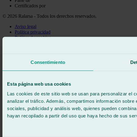
Parte de
Certificados por
© 2026 Ralarsa - Todos los derechos reservados.
Aviso legal
Política privacidad
Política de cookies
Llama gratis
Pedir cita
Te llamamos
Consentimiento
Det
Sin compromiso
671 015 121
Escríbenos
900 333 733
Esta página web usa cookies
ATENCIÓN 24/7
Contáctanos
Las cookies de este sitio web se usan para personalizar el c
analizar el tráfico. Además, compartimos información sobre 
sociales, publicidad y análisis web, quienes pueden combina
hayan recopilado a partir del uso que haya hecho de sus serv