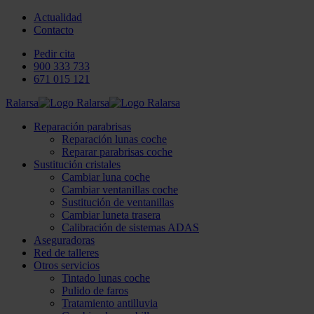
Actualidad
Contacto
Pedir cita
900 333 733
671 015 121
Ralarsa
Reparación parabrisas
Reparación lunas coche
Reparar parabrisas coche
Sustitución cristales
Cambiar luna coche
Cambiar ventanillas coche
Sustitución de ventanillas
Cambiar luneta trasera
Calibración de sistemas ADAS
Aseguradoras
Red de talleres
Otros servicios
Tintado lunas coche
Pulido de faros
Tratamiento antilluvia