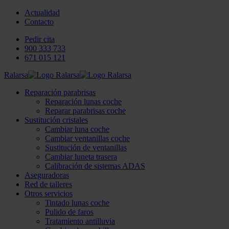
Actualidad
Contacto
Pedir cita
900 333 733
671 015 121
Ralarsa
Reparación parabrisas
Reparación lunas coche
Reparar parabrisas coche
Sustitución cristales
Cambiar luna coche
Cambiar ventanillas coche
Sustitución de ventanillas
Cambiar luneta trasera
Calibración de sistemas ADAS
Aseguradoras
Red de talleres
Otros servicios
Tintado lunas coche
Pulido de faros
Tratamiento antilluvia