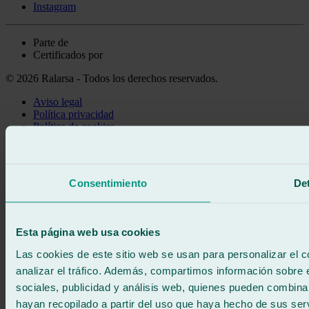
Instagram
Parte de
Certificados por
© 2026 Ralarsa - Todos los derechos reservados.
Aviso legal
Política privacidad
Política de cookies
Llama gratis
Pedir cita
Te llamamos
Consentimiento
Det
Sin compromiso
671 015 121
Escríbenos
900 333 733
Esta página web usa cookies
ATENCIÓN 24/7
Contáctanos
Las cookies de este sitio web se usan para personalizar el c
analizar el tráfico. Además, compartimos información sobre 
sociales, publicidad y análisis web, quienes pueden combina
hayan recopilado a partir del uso que haya hecho de sus serv