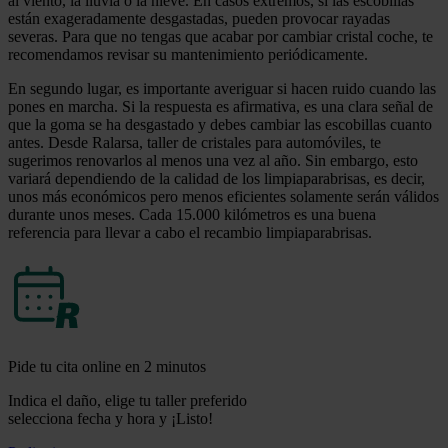
al viento, la lluvia o la nieve. En casos extremos, si las escobillas
están exageradamente desgastadas, pueden provocar rayadas
severas. Para que no tengas que acabar por cambiar cristal coche, te
recomendamos revisar su mantenimiento periódicamente.
En segundo lugar, es importante averiguar si hacen ruido cuando las
pones en marcha. Si la respuesta es afirmativa, es una clara señal de
que la goma se ha desgastado y debes cambiar las escobillas cuanto
antes. Desde Ralarsa, taller de cristales para automóviles, te
sugerimos renovarlos al menos una vez al año. Sin embargo, esto
variará dependiendo de la calidad de los limpiaparabrisas, es decir,
unos más económicos pero menos eficientes solamente serán válidos
durante unos meses. Cada 15.000 kilómetros es una buena
referencia para llevar a cabo el recambio limpiaparabrisas.
Pide tu cita online en 2 minutos
Indica el daño, elige tu taller preferido
selecciona fecha y hora y ¡Listo!