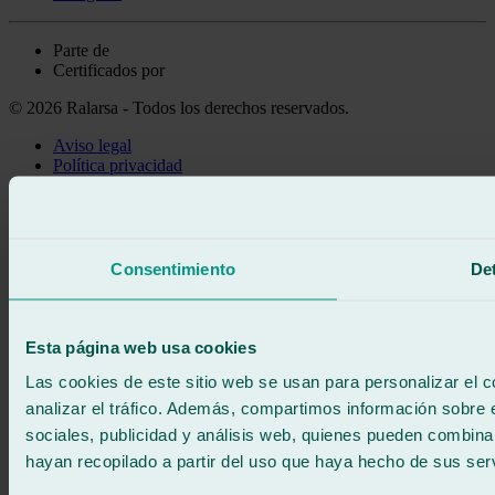
Parte de
Certificados por
© 2026 Ralarsa - Todos los derechos reservados.
Aviso legal
Política privacidad
Política de cookies
Llama gratis
Pedir cita
Te llamamos
Consentimiento
Det
Sin compromiso
671 015 121
Escríbenos
900 333 733
Esta página web usa cookies
ATENCIÓN 24/7
Contáctanos
Las cookies de este sitio web se usan para personalizar el c
analizar el tráfico. Además, compartimos información sobre 
sociales, publicidad y análisis web, quienes pueden combina
hayan recopilado a partir del uso que haya hecho de sus serv