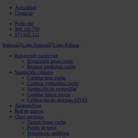
Actualidad
Contacto
Pedir cita
900 333 733
671 015 121
Ralarsa
Reparación parabrisas
Reparación lunas coche
Reparar parabrisas coche
Sustitución cristales
Cambiar luna coche
Cambiar ventanillas coche
Sustitución de ventanillas
Cambiar luneta trasera
Calibración de sistemas ADAS
Aseguradoras
Red de talleres
Otros servicios
Tintado lunas coche
Pulido de faros
Tratamiento antilluvia