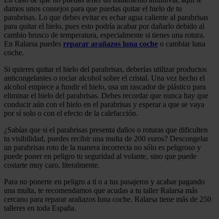
damos unos consejos para que puedas quitar el hielo de tu
parabrisas. Lo que debes evitar es echar agua caliente al parabrisas
para quitar el hielo, pues esto podría acabar por dañarlo debido al
cambio brusco de temperatura, especialmente si tienes una rotura.
En Ralarsa puedes
reparar arañazos luna coche
o cambiar luna
coche.
Si quieres quitar el hielo del parabrisas, deberías utilizar productos
anticongelantes o rociar alcohol sobre el cristal. Una vez hecho el
alcohol empiece a fundir el hielo, usa un rascador de plástico para
eliminar el hielo del parabrisas. Debes recordar que nunca hay que
conducir aún con el hielo en el parabrisas y esperar a que se vaya
por sí solo o con el efecto de la calefacción.
¿Sabías que si el parabrisas presenta daños o roturas que dificulten
tu visibilidad, puedes recibir una multa de 200 euros? Descongelar
un parabrisas roto de la manera incorrecta no sólo es peligroso y
puede poner en peligro tu seguridad al volante, sino que puede
costarte muy caro, literalmente.
Para no ponerte en peligro a ti o a tus pasajeros y acabar pagando
una multa, te recomendamos que acudas a tu taller Ralarsa más
cercano para reparar arañazos luna coche. Ralarsa tiene más de 250
talleres en toda España.