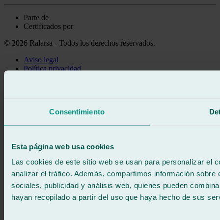
Parte de
Certificados por
© 2026 Ralarsa - Todos los derechos reservados.
Aviso legal
Política privacidad
Política de cookies
Llama gratis
Pedir cita
Consentimiento
Det
Te llamamos
Sin compromiso
671 015 121
Escríbenos
Esta página web usa cookies
900 333 733
ATENCIÓN 24/7
Contáctanos
Las cookies de este sitio web se usan para personalizar el c
analizar el tráfico. Además, compartimos información sobre 
sociales, publicidad y análisis web, quienes pueden combina
hayan recopilado a partir del uso que haya hecho de sus serv