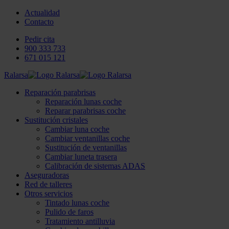
Actualidad
Contacto
Pedir cita
900 333 733
671 015 121
Ralarsa
Reparación parabrisas
Reparación lunas coche
Reparar parabrisas coche
Sustitución cristales
Cambiar luna coche
Cambiar ventanillas coche
Sustitución de ventanillas
Cambiar luneta trasera
Calibración de sistemas ADAS
Aseguradoras
Red de talleres
Otros servicios
Tintado lunas coche
Pulido de faros
Tratamiento antilluvia