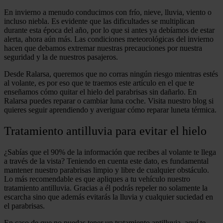
En invierno a menudo conducimos con frío, nieve, lluvia, viento o
incluso niebla. Es evidente que las dificultades se multiplican
durante esta época del año, por lo que si antes ya debíamos de estar
alerta, ahora aún más. Las condiciones meteorológicas del invierno
hacen que debamos extremar nuestras precauciones por nuestra
seguridad y la de nuestros pasajeros.
Desde Ralarsa, queremos que no corras ningún riesgo mientras estés
al volante, es por eso que te traemos este artículo en el que te
enseñamos cómo quitar el hielo del parabrisas sin dañarlo. En
Ralarsa puedes reparar o cambiar luna coche. Visita nuestro blog si
quieres seguir aprendiendo y averiguar cómo reparar luneta térmica.
Tratamiento antilluvia para evitar el hielo
¿Sabías que el 90% de la información que recibes al volante te llega
a través de la vista? Teniendo en cuenta este dato, es fundamental
mantener nuestro parabrisas limpio y libre de cualquier obstáculo.
Lo más recomendable es que apliques a tu vehículo nuestro
tratamiento antilluvia. Gracias a él podrás repeler no solamente la
escarcha sino que además evitarás la lluvia y cualquier suciedad en
el parabrisas.
En caso de que no puedas tener un tratamiento antilluvia, aquí te