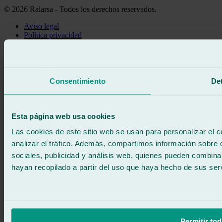
© 2026 Ralarsa - Todos los derechos reservados.
Aviso legal
Política privacidad
Política de cookies
Llama gratis
Pedir cita
Te llamamos
Consentimiento
Det
Sin compromiso
671 015 121
Escríbenos
900 333 733
Esta página web usa cookies
ATENCIÓN 24/7
Contáctanos
Las cookies de este sitio web se usan para personalizar el c
analizar el tráfico. Además, compartimos información sobre 
sociales, publicidad y análisis web, quienes pueden combina
hayan recopilado a partir del uso que haya hecho de sus serv
Permitir tod