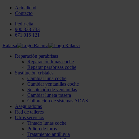
Actualidad
Contacto
Pedir cita
900 333 733
671 015 121
Ralarsa
Reparación parabrisas
Reparación lunas coche
Reparar parabrisas coche
Sustitución cristales
Cambiar luna coche
Cambiar ventanillas coche
Sustitución de ventanillas
Cambiar luneta trasera
Calibración de sistemas ADAS
Aseguradoras
Red de talleres
Otros servicios
Tintado lunas coche
Pulido de faros
Tratamiento antilluvia