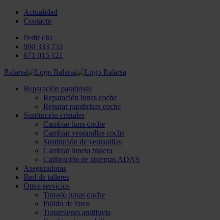
Actualidad
Contacto
Pedir cita
900 333 733
671 015 121
Ralarsa
Reparación parabrisas
Reparación lunas coche
Reparar parabrisas coche
Sustitución cristales
Cambiar luna coche
Cambiar ventanillas coche
Sustitución de ventanillas
Cambiar luneta trasera
Calibración de sistemas ADAS
Aseguradoras
Red de talleres
Otros servicios
Tintado lunas coche
Pulido de faros
Tratamiento antilluvia