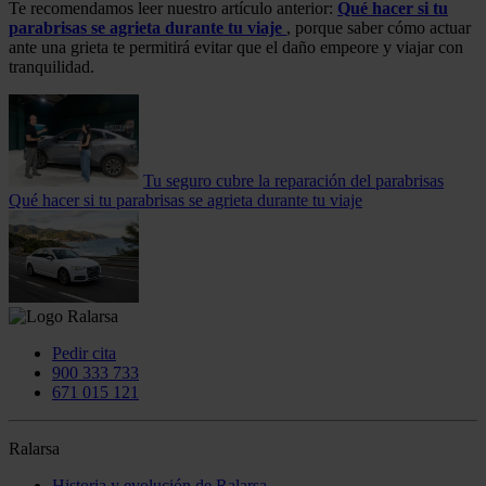
Te recomendamos leer nuestro artículo anterior:
Qué hacer si tu
parabrisas se agrieta durante tu viaje
, porque saber cómo actuar
ante una grieta te permitirá evitar que el daño empeore y viajar con
tranquilidad.
Tu seguro cubre la reparación del parabrisas
Qué hacer si tu parabrisas se agrieta durante tu viaje
Pedir cita
900 333 733
671 015 121
Ralarsa
Historia y evolución de Ralarsa