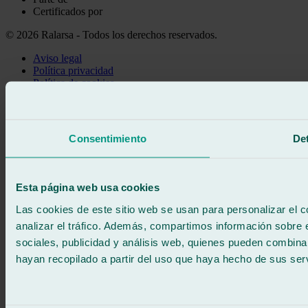
Certificados por
© 2026 Ralarsa - Todos los derechos reservados.
Aviso legal
Política privacidad
Política de cookies
Llama gratis
Pedir cita
Te llamamos
Consentimiento
Det
Sin compromiso
671 015 121
Escríbenos
900 333 733
Esta página web usa cookies
ATENCIÓN 24/7
Contáctanos
Las cookies de este sitio web se usan para personalizar el c
analizar el tráfico. Además, compartimos información sobre 
sociales, publicidad y análisis web, quienes pueden combina
hayan recopilado a partir del uso que haya hecho de sus serv