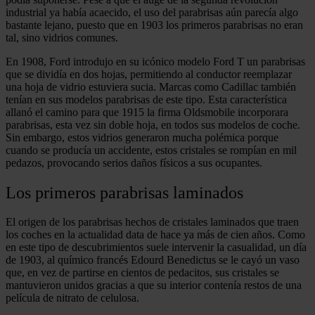
industrial ya había acaecido, el uso del parabrisas aún parecía algo
bastante lejano, puesto que en 1903 los primeros parabrisas no eran
tal, sino vidrios comunes.
En 1908, Ford introdujo en su icónico modelo Ford T un parabrisas
que se dividía en dos hojas, permitiendo al conductor reemplazar
una hoja de vidrio estuviera sucia. Marcas como Cadillac también
tenían en sus modelos parabrisas de este tipo. Esta característica
allanó el camino para que 1915 la firma Oldsmobile incorporara
parabrisas, esta vez sin doble hoja, en todos sus modelos de coche.
Sin embargo, estos vidrios generaron mucha polémica porque
cuando se producía un accidente, estos cristales se rompían en mil
pedazos, provocando serios daños físicos a sus ocupantes.
Los primeros parabrisas laminados
El origen de los parabrisas hechos de cristales laminados que traen
los coches en la actualidad data de hace ya más de cien años. Como
en este tipo de descubrimientos suele intervenir la casualidad, un día
de 1903, al químico francés Edourd Benedictus se le cayó un vaso
que, en vez de partirse en cientos de pedacitos, sus cristales se
mantuvieron unidos gracias a que su interior contenía restos de una
película de nitrato de celulosa.