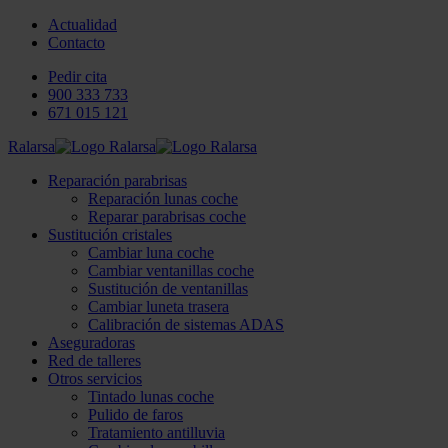
Actualidad
Contacto
Pedir cita
900 333 733
671 015 121
Ralarsa
Reparación parabrisas
Reparación lunas coche
Reparar parabrisas coche
Sustitución cristales
Cambiar luna coche
Cambiar ventanillas coche
Sustitución de ventanillas
Cambiar luneta trasera
Calibración de sistemas ADAS
Aseguradoras
Red de talleres
Otros servicios
Tintado lunas coche
Pulido de faros
Tratamiento antilluvia