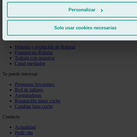
Personalizar
Pedir cita
900 333 733
671 015 121
Solo usar cookies necesarias
Ralarsa
Historia y evolución de Ralarsa
Franquicias Ralarsa
Trabaja con nosotros
Canal mediador
Te puede interesar
Preguntas frecuentes
Red de talleres
Aseguradoras
Reparación lunas coche
Cambiar luna coche
Contacto
Actualidad
Pedir cita