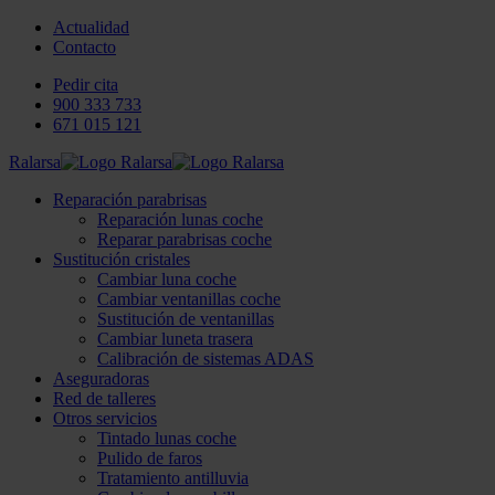
Actualidad
Contacto
Pedir cita
900 333 733
671 015 121
Ralarsa
Reparación parabrisas
Reparación lunas coche
Reparar parabrisas coche
Sustitución cristales
Cambiar luna coche
Cambiar ventanillas coche
Sustitución de ventanillas
Cambiar luneta trasera
Calibración de sistemas ADAS
Aseguradoras
Red de talleres
Otros servicios
Tintado lunas coche
Pulido de faros
Tratamiento antilluvia