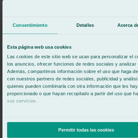
Consentimiento
Detalles
Acerca de
Esta página web usa cookies
Las cookies de este sitio web se usan para personalizar el c
los anuncios, ofrecer funciones de redes sociales y analizar e
Además, compartimos información sobre el uso que haga del
Un evento pensado para ti
con nuestros partners de redes sociales, publicidad y anális
quienes pueden combinarla con otra información que les ha
Queremos enseñarte cómo operamos y cómo podemos trabajar de
proporcionado o que hayan recopilado a partir del uso que 
forma más ágil y coordinada.
sus servicios.
Una oportunidad para conocernos, entender el proceso y generar
una relación más directa.
Confirma tu asistencia
Permitir todas las cookies