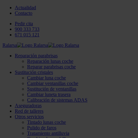
Actualidad
Contacto
Pedir cita
900 333 733
671 015 121
Ralarsa
Reparación parabrisas
Reparación lunas coche
Reparar parabrisas coche
Sustitución cristales
Cambiar luna coche
Cambiar ventanillas coche
Sustitución de ventanillas
Cambiar luneta trasera
Calibración de sistemas ADAS
Aseguradoras
Red de talleres
Otros servicios
Tintado lunas coche
Pulido de faros
Tratamiento antilluvia