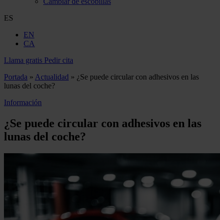
Cambiar de escobillas
ES
EN
CA
Llama gratis
Pedir cita
Portada
»
Actualidad
»
¿Se puede circular con adhesivos en las
lunas del coche?
Información
¿Se puede circular con adhesivos en las
lunas del coche?