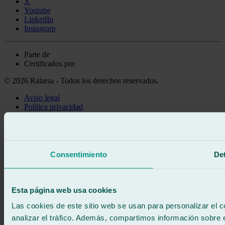
X
Youtube
LinkedIn
Instagram
Parte de
Certificados por
© 2026 Ralarsa - Todos los derechos reservados.
Aviso legal
Política privacidad
Política de cookies
Llama gratis
Pedir cita
Te llamamos
Consentimiento
Det
Sin compromiso
671 015 121
Escríbenos
900 333 733
Esta página web usa cookies
ATENCIÓN 24/7
Contáctanos
Las cookies de este sitio web se usan para personalizar el c
analizar el tráfico. Además, compartimos información sobre 