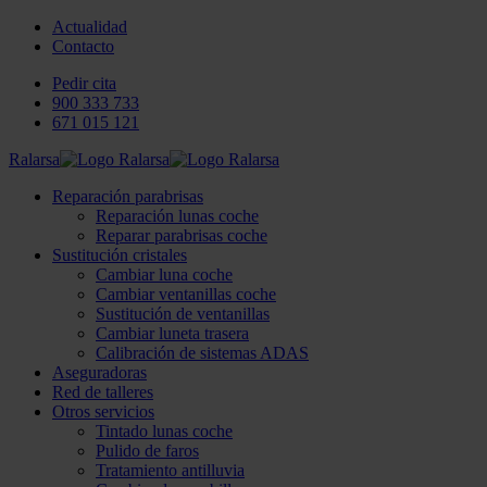
Actualidad
Contacto
Pedir cita
900 333 733
671 015 121
Ralarsa
Reparación parabrisas
Reparación lunas coche
Reparar parabrisas coche
Sustitución cristales
Cambiar luna coche
Cambiar ventanillas coche
Sustitución de ventanillas
Cambiar luneta trasera
Calibración de sistemas ADAS
Aseguradoras
Red de talleres
Otros servicios
Tintado lunas coche
Pulido de faros
Tratamiento antilluvia