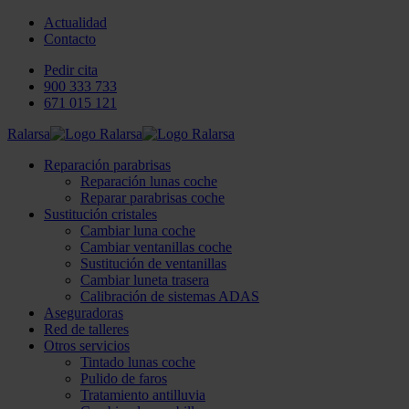
Actualidad
Contacto
Pedir cita
900 333 733
671 015 121
Ralarsa
Reparación parabrisas
Reparación lunas coche
Reparar parabrisas coche
Sustitución cristales
Cambiar luna coche
Cambiar ventanillas coche
Sustitución de ventanillas
Cambiar luneta trasera
Calibración de sistemas ADAS
Aseguradoras
Red de talleres
Otros servicios
Tintado lunas coche
Pulido de faros
Tratamiento antilluvia