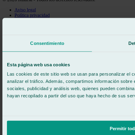
Aviso legal
Política privacidad
Política de cookies
Llama gratis
Pedir cita
Te llamamos
Consentimiento
Det
Sin compromiso
671 015 121
Escríbenos
900 333 733
Esta página web usa cookies
ATENCIÓN 24/7
Contáctanos
Las cookies de este sitio web se usan para personalizar el c
analizar el tráfico. Además, compartimos información sobre 
sociales, publicidad y análisis web, quienes pueden combina
hayan recopilado a partir del uso que haya hecho de sus serv
Permitir tod