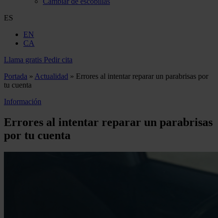
Cambiar de escobillas
ES
EN
CA
Llama gratis
Pedir cita
Portada
»
Actualidad
»
Errores al intentar reparar un parabrisas por
tu cuenta
Información
Errores al intentar reparar un parabrisas
por tu cuenta