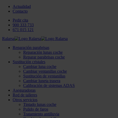
Actualidad
Contacto
Pedir cita
900 333 733
671 015 121
Ralarsa
Reparación parabrisas
Reparación lunas coche
Reparar parabrisas coche
Sustitución cristales
Cambiar luna coche
Cambiar ventanillas coche
Sustitución de ventanillas
Cambiar luneta trasera
Calibración de sistemas ADAS
Aseguradoras
Red de talleres
Otros servicios
Tintado lunas coche
Pulido de faros
Tratamiento antilluvia