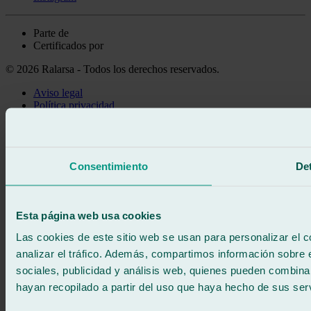
Parte de
Certificados por
© 2026 Ralarsa - Todos los derechos reservados.
Aviso legal
Política privacidad
Política de cookies
Llama gratis
Pedir cita
Consentimiento
Det
Te llamamos
Sin compromiso
671 015 121
Escríbenos
Esta página web usa cookies
900 333 733
ATENCIÓN 24/7
Contáctanos
Las cookies de este sitio web se usan para personalizar el c
analizar el tráfico. Además, compartimos información sobre 
sociales, publicidad y análisis web, quienes pueden combina
hayan recopilado a partir del uso que haya hecho de sus serv