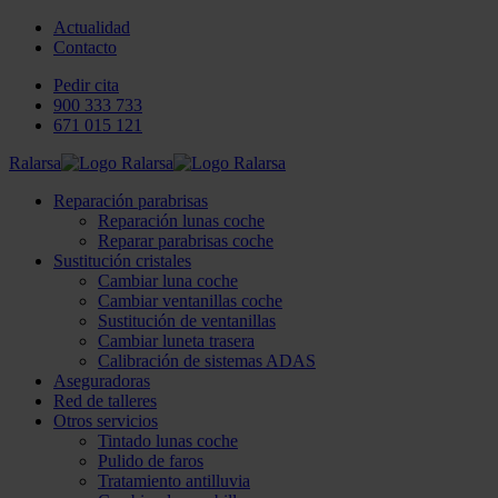
Actualidad
Contacto
Pedir cita
900 333 733
671 015 121
Ralarsa
Reparación parabrisas
Reparación lunas coche
Reparar parabrisas coche
Sustitución cristales
Cambiar luna coche
Cambiar ventanillas coche
Sustitución de ventanillas
Cambiar luneta trasera
Calibración de sistemas ADAS
Aseguradoras
Red de talleres
Otros servicios
Tintado lunas coche
Pulido de faros
Tratamiento antilluvia