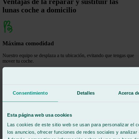
Ventajas de la reparar y sustituir las
lunas coche a domicilio
Máxima comodidad
Nuestro equipo se desplaza a tu ubicación, evitando que tengas que
mover tu coche.
Ahorro de tiempo
Consentimiento
Detalles
Acerca de
Realizamos la reparación o sustitución de manera rápida y eficiente
para reducir interrupciones en tu día.
Esta página web usa cookies
Las cookies de este sitio web se usan para personalizar el c
los anuncios, ofrecer funciones de redes sociales y analizar e