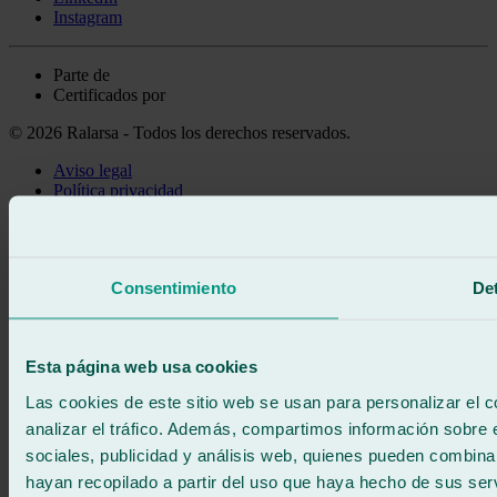
Instagram
Parte de
Certificados por
© 2026 Ralarsa - Todos los derechos reservados.
Aviso legal
Política privacidad
Política de cookies
Llama gratis
Pedir cita
Consentimiento
Det
Te llamamos
Sin compromiso
671 015 121
Escríbenos
Esta página web usa cookies
900 333 733
ATENCIÓN 24/7
Contáctanos
Las cookies de este sitio web se usan para personalizar el c
analizar el tráfico. Además, compartimos información sobre 
sociales, publicidad y análisis web, quienes pueden combina
hayan recopilado a partir del uso que haya hecho de sus serv