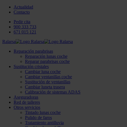
Actualidad
Contacto
Pedir cita
900 333 733
671 015 121
Ralarsa
Reparación parabrisas
Reparación lunas coche
Reparar parabrisas coche
Sustitución cristales
Cambiar luna coche
Cambiar ventanillas coche
Sustitución de ventanillas
Cambiar luneta trasera
Calibración de sistemas ADAS
Aseguradoras
Red de talleres
Otros servicios
Tintado lunas coche
Pulido de faros
Tratamiento antilluvia