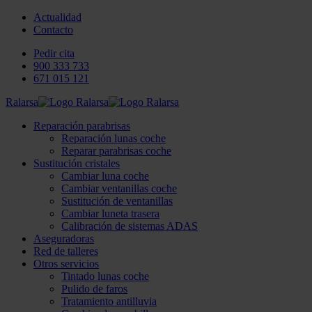
Actualidad
Contacto
Pedir cita
900 333 733
671 015 121
Ralarsa
Reparación parabrisas
Reparación lunas coche
Reparar parabrisas coche
Sustitución cristales
Cambiar luna coche
Cambiar ventanillas coche
Sustitución de ventanillas
Cambiar luneta trasera
Calibración de sistemas ADAS
Aseguradoras
Red de talleres
Otros servicios
Tintado lunas coche
Pulido de faros
Tratamiento antilluvia