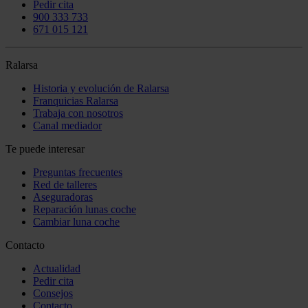
Pedir cita
900 333 733
671 015 121
Ralarsa
Historia y evolución de Ralarsa
Franquicias Ralarsa
Trabaja con nosotros
Canal mediador
Te puede interesar
Preguntas frecuentes
Red de talleres
Aseguradoras
Reparación lunas coche
Cambiar luna coche
Contacto
Actualidad
Pedir cita
Consejos
Contacto