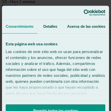
5
/5
·
Hace 2 semanas
Ver reseña
Después de estar a cuarenta grados en la carretera y muy cansado
encuentro a unas personas que te atiende fantásticamente y te
soluciona y te lo hacen todo muy fácil y cómodo, muchas gracias
Consentimiento
Detalles
Acerca de las cookies
por todo
Ver reseña
TD
Esta página web usa cookies
tomas del valle
Reseña de
Google
Las cookies de este sitio web se usan para personalizar
5
/5
·
Hace 3 semanas
el contenido y los anuncios, ofrecer funciones de redes
Ver reseña
sociales y analizar el tráfico. Además, compartimos
Recomendable, grandes profesionales, y si te dan cita.La espera es
información sobre el uso que haga del sitio web con
ninguna, son puntuales.
nuestros partners de redes sociales, publicidad y análisis
Ver reseña
web, quienes pueden combinarla con otra información
JJ
que les haya proporcionado o que hayan recopilado a
jose jaime garcía
Reseña de
Google
partir del uso que haya hecho de sus servicios.
5
/5
·
Hace 3 semanas
Ver reseña
Trato perfecto por los chicos de la empresa la recomiendo rápidos y
Permitir todas las cookies