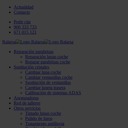
Actualidad
Contacto
Pedir cita
900 333 733
671 015 121
Ralarsa
Reparación parabrisas
Reparación lunas coche
Reparar parabrisas coche
Sustitución cristales
Cambiar luna coche
Cambiar ventanillas coche
Sustitución de ventanillas
Cambiar luneta trasera
Calibración de sistemas ADAS
Aseguradoras
Red de talleres
Otros servicios
Tintado lunas coche
Pulido de faros
Tratamiento antilluvia