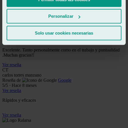
eficaces
Ver reseña
Personalizar
fd
francisco dario flores rodriguez
Reseña de
Google
Solo usar cookies necesarias
5
/5
·
Hace 1 mes
Ver reseña
Excelente. Tanto personalmente como en el trabajo y puntualidad
.Muchas gracias!!
Ver reseña
CT
carlos torres manzano
Reseña de
Google
5
/5
·
Hace 8 meses
Ver reseña
Rápidos y eficaces
Ver reseña