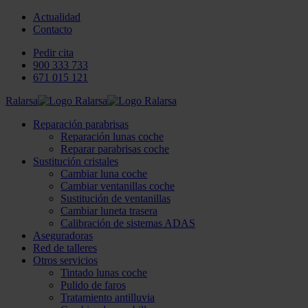
Actualidad
Contacto
Pedir cita
900 333 733
671 015 121
Ralarsa
Reparación parabrisas
Reparación lunas coche
Reparar parabrisas coche
Sustitución cristales
Cambiar luna coche
Cambiar ventanillas coche
Sustitución de ventanillas
Cambiar luneta trasera
Calibración de sistemas ADAS
Aseguradoras
Red de talleres
Otros servicios
Tintado lunas coche
Pulido de faros
Tratamiento antilluvia