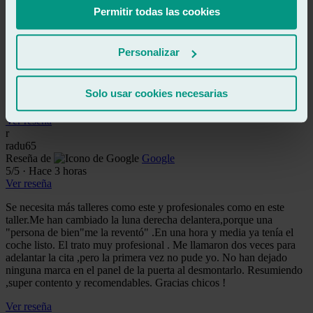
ll
Permitir todas las cookies
leyre lirola fuentes
Reseña de
Google
5
/5
·
Hace 2 horas
Personalizar
Ver reseña
Reparación de luna rápida en media hora. Profesional amable y sala
Solo usar cookies necesarias
de espera acondicionada.
Ver reseña
r
radu65
Reseña de
Google
5
/5
·
Hace 3 horas
Ver reseña
Se necesita más talleres como este y profesionales como en este
taller.Me han cambiado la luna derecha delantera,porque una
"persona de bien"me la reventó" .En una hora y media ya tenía el
coche listo. El trato muy profesional . Me llamaron dos veces para
adelantar la cita ,pero la primera vez no pude yo. No han dejado
ninguna marca en el panel de la puerta al desmontarlo. Resumiendo
,super contento y recomendables. Gracias chicos !
Ver reseña