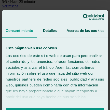
5
/5
·
Hace 25 minutos
Ver reseña
Trato excelente, trabajo perfecto y en tiempo récord. Buena elección
para tu cambio de lunas.
Ver reseña
Consentimiento
Detalles
Acerca de las cookies
AM
alejandro muñoz
Reseña de
Google
5
/5
·
Hace 29 minutos
Esta página web usa cookies
Ver reseña
Las cookies de este sitio web se usan para personalizar
Jonathan e Imanol muy profesionales
el contenido y los anuncios, ofrecer funciones de redes
Ver reseña
sociales y analizar el tráfico. Además, compartimos
VF
información sobre el uso que haga del sitio web con
valentin fruit ojeda
Reseña de
Google
nuestros partners de redes sociales, publicidad y análisis
5
/5
·
Hace 2 horas
web, quienes pueden combinarla con otra información
Ver reseña
que les haya proporcionado o que hayan recopilado a
Todo ideal y Carlos un 10 experiencia TOP recomiendo el lugar
partir del uso que haya hecho de sus servicios.
profesionales de los pies a la cabeza
Ver reseña