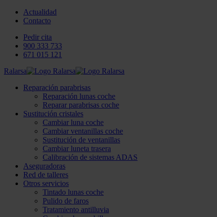
Actualidad
Contacto
Pedir cita
900 333 733
671 015 121
Ralarsa
Reparación parabrisas
Reparación lunas coche
Reparar parabrisas coche
Sustitución cristales
Cambiar luna coche
Cambiar ventanillas coche
Sustitución de ventanillas
Cambiar luneta trasera
Calibración de sistemas ADAS
Aseguradoras
Red de talleres
Otros servicios
Tintado lunas coche
Pulido de faros
Tratamiento antilluvia