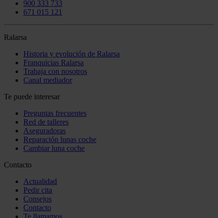
900 333 733
671 015 121
Ralarsa
Historia y evolución de Ralarsa
Franquicias Ralarsa
Trabaja con nosotros
Canal mediador
Te puede interesar
Preguntas frecuentes
Red de talleres
Aseguradoras
Reparación lunas coche
Cambiar luna coche
Contacto
Actualidad
Pedir cita
Consejos
Contacto
Te llamamos