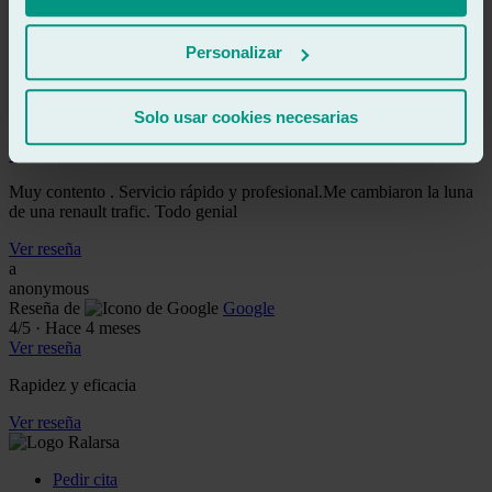
Muy bien todo, profesionalidad y amabilidad, salí muy contento
Personalizar
Ver reseña
AA
ander ayarza
Reseña de
Google
Solo usar cookies necesarias
5
/5
·
Hace 3 meses
Ver reseña
Muy contento . Servicio rápido y profesional.Me cambiaron la luna
de una renault trafic. Todo genial
Ver reseña
a
anonymous
Reseña de
Google
4
/5
·
Hace 4 meses
Ver reseña
Rapidez y eficacia
Ver reseña
Pedir cita