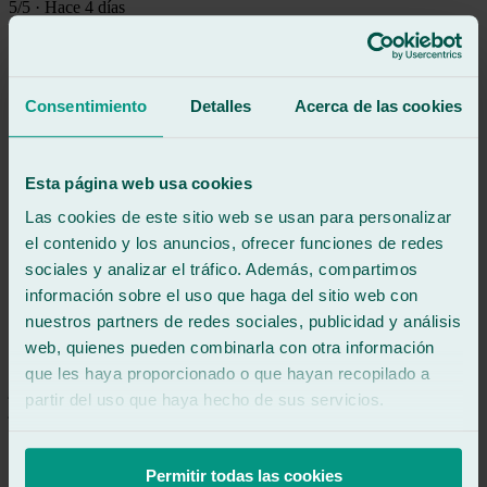
5
/5
·
Hace 4 días
Ver reseña
Una maravilla, rápidos,amables,la luna que me han cambiado a
quedado genial, además me han limpiado los cristales y me han
aspirado el asiento, un taller para recomendar y volver
Consentimiento
Detalles
Acerca de las cookies
Ver reseña
pP
pitu perez rodriguez
Esta página web usa cookies
Reseña de
Google
Las cookies de este sitio web se usan para personalizar
5
/5
·
Hace 1 mes
Ver reseña
el contenido y los anuncios, ofrecer funciones de redes
sociales y analizar el tráfico. Además, compartimos
Un servicio de diez,una vez más super satisfecho es la segunda vez
que voy por diferentes temas y la verdad que muy buenas
información sobre el uso que haga del sitio web con
experiencia y Joel el chico que está allí un trato muy profesional y
nuestros partners de redes sociales, publicidad y análisis
cordial gracias y seguir así
web, quienes pueden combinarla con otra información
Ver reseña
que les haya proporcionado o que hayan recopilado a
jp
partir del uso que haya hecho de sus servicios.
julian picazo
Reseña de
Google
5
/5
·
Hace 1 mes
Ver reseña
Permitir todas las cookies