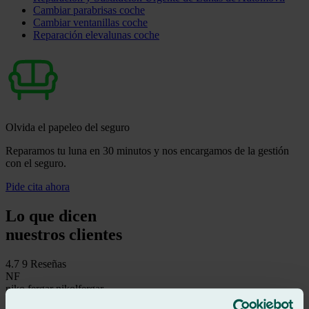
Cambiar parabrisas coche
Cambiar ventanillas coche
Reparación elevalunas coche
Olvida el papeleo del seguro
Reparamos tu luna en 30 minutos y nos encargamos de la gestión
con el seguro.
Pide cita ahora
Lo que dicen
nuestros clientes
4.7
9 Reseñas
NF
niko fergar nikolfergar
Reseña de
Google