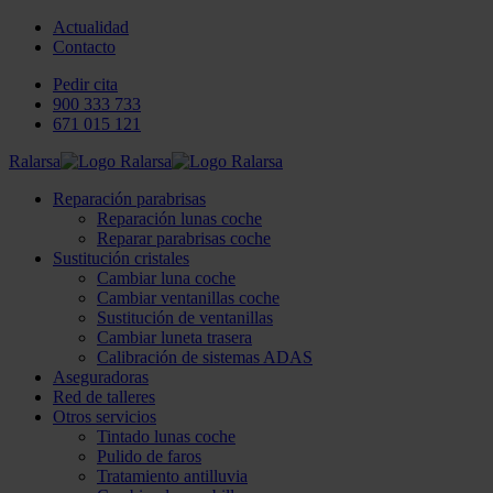
Actualidad
Contacto
Pedir cita
900 333 733
671 015 121
Ralarsa
Reparación parabrisas
Reparación lunas coche
Reparar parabrisas coche
Sustitución cristales
Cambiar luna coche
Cambiar ventanillas coche
Sustitución de ventanillas
Cambiar luneta trasera
Calibración de sistemas ADAS
Aseguradoras
Red de talleres
Otros servicios
Tintado lunas coche
Pulido de faros
Tratamiento antilluvia