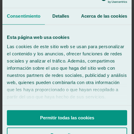
5
/5
·
Hace 3 meses
Ver reseña
Consentimiento
Detalles
Acerca de las cookies
Gran servicio me cambiaron la luna de mi coche, la señora muy
servicial un 5.
Ver reseña
Esta página web usa cookies
RB
richard b
Las cookies de este sitio web se usan para personalizar
Reseña de
Google
el contenido y los anuncios, ofrecer funciones de redes
4
/5
·
Hace 2 años
Ver reseña
sociales y analizar el tráfico. Además, compartimos
información sobre el uso que haga del sitio web con
Uitstekende werkplaats voor voorruit problemen. Snelle hulp en
nuestros partners de redes sociales, publicidad y análisis
kwalitatief goed. Een klein minpunt is de zwaar lopende schuifdeur
om binnen te komen.
web, quienes pueden combinarla con otra información
que les haya proporcionado o que hayan recopilado a
Ver reseña
wl
partir del uso que haya hecho de sus servicios.
wil lara
Reseña de
Google
4
/5
·
Hace 3 años
Permitir todas las cookies
Ver reseña
Rápido y fácil