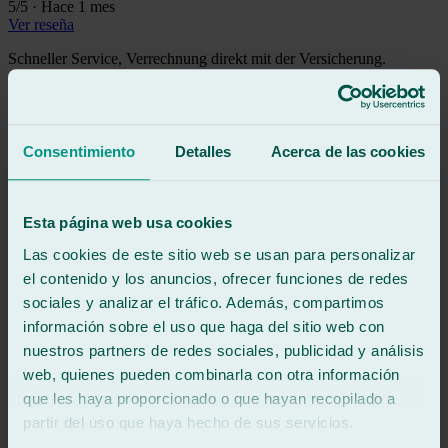
5
/5
·
Hace 1 mes
Ver reseña
Schneller Service, Verrechnung direkt mit der Versicherung.
Ver reseña
G
g
Reseña de
Google
Consentimiento
Detalles
Acerca de las cookies
5
/5
·
Hace 2 meses
Ver reseña
Tuvimos un percance llegando de vacaciones a Conil desde
Esta página web usa cookies
Valladolid, decidimos parar aqui a cambiar la luna, nos atendió Juan
buscando una solución rápida, al dia siguiente por la mañana ya
Las cookies de este sitio web se usan para personalizar
estaba el problema arreglado. Gracias Juan por tu eficiencia y buen
el contenido y los anuncios, ofrecer funciones de redes
trato😉
sociales y analizar el tráfico. Además, compartimos
Ver reseña
información sobre el uso que haga del sitio web con
MC
nuestros partners de redes sociales, publicidad y análisis
manuel castillo saez
web, quienes pueden combinarla con otra información
Reseña de
Google
5
/5
·
Hace 3 meses
que les haya proporcionado o que hayan recopilado a
Ver reseña
partir del uso que haya hecho de sus servicios.
Recomendable 1000x1000 llevar el coche a este taller.SUPER