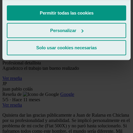
PROFESIONALES, SUPER SIMPATICOS Y AGRADABLES y
lo mejor me dijeron a que hora tenía el coche arreglado y
Permitir todas las cookies
cumplieron.
Ver reseña
Personalizar
DM
daniel morgade
Reseña de
Google
5
/5
·
Hace 7 meses
Solo usar cookies necesarias
Ver reseña
Profesional detallista
Agradezco el trabajo tan bueno realizado
Ver reseña
JP
juan pablo colás
Reseña de
Google
5
/5
·
Hace 11 meses
Ver reseña
Quisiera dar las gracias públicamente a Juan de Ralarsa en Chiclana
por su profesionalidad y amabilidad. Se implicó personalmente en el
problema de mi coche (Fiat 500X) y no paró hasta solucionarlo. Si
fuéramos todos como este hombre, el mundo sería diferente. Mil