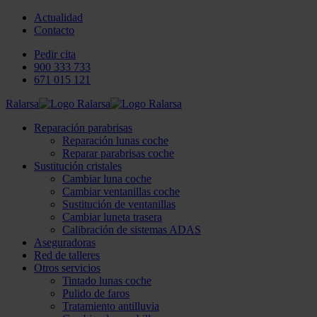
Actualidad
Contacto
Pedir cita
900 333 733
671 015 121
Ralarsa
Reparación parabrisas
Reparación lunas coche
Reparar parabrisas coche
Sustitución cristales
Cambiar luna coche
Cambiar ventanillas coche
Sustitución de ventanillas
Cambiar luneta trasera
Calibración de sistemas ADAS
Aseguradoras
Red de talleres
Otros servicios
Tintado lunas coche
Pulido de faros
Tratamiento antilluvia