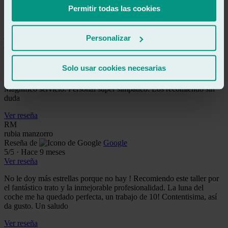
einem fairen Preis ausgeführt.
Permitir todas las cookies
Ver reseña
jn
Personalizar
jorge navarro torres
Reseña de
Google
5
/5
·
Hace 9 meses
Solo usar cookies necesarias
Ver reseña
Magnífico servicio. Personal super simpático. Los recomiendo sin
duda
Ver reseña
RM
rubia manzorro
Reseña de
Google
5
/5
·
Hace 9 meses
Ver reseña
No le doy más estrellas porque no hay ! Recomiendo este taller por
el fantástico trato y la inmejorable profesionalidad. La luna del
coche me ha quedado perfecta, un trabajo de 10! Contentisima, así
da gusto. Un saludo
Ver reseña