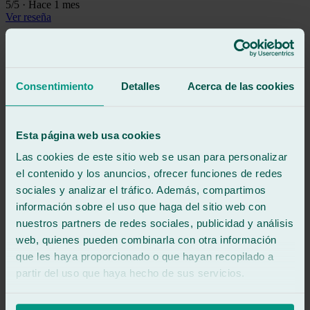
5
/5
·
Hace 1 mes
Ver reseña
Fantástico servicio y atención. Gestionan ellos todos los trámites del
seguro y todo son facilidades. Muy profesionales y serios.
Ver reseña
Consentimiento
Detalles
Acerca de las cookies
ER
emlio rubio
Reseña de
Google
5
/5
·
Hace 1 mes
Esta página web usa cookies
Ver reseña
Las cookies de este sitio web se usan para personalizar
Muy rápidos, quedó bastante bien
el contenido y los anuncios, ofrecer funciones de redes
Ver reseña
sociales y analizar el tráfico. Además, compartimos
VS
información sobre el uso que haga del sitio web con
volker schroeter
Reseña de
Google
nuestros partners de redes sociales, publicidad y análisis
5
/5
·
Hace 4 meses
web, quienes pueden combinarla con otra información
Ver reseña
que les haya proporcionado o que hayan recopilado a
Absolut empfehlenswert! Ich hatte einen massiven Steinschlag in
partir del uso que haya hecho de sus servicios.
der Frontscheibe. Ich wurde bei Ralarsa in Conil d.F. kompetent
beraten, hatte am übernächsten Tag einen Termin. Die Arbeiten
wurden vom freundlichen und kompetenten Personal perfekt und zu