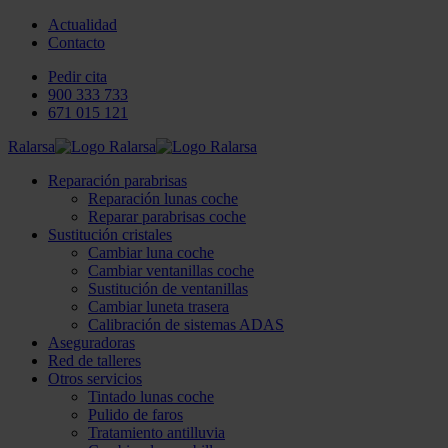
Actualidad
Contacto
Pedir cita
900 333 733
671 015 121
Ralarsa
Reparación parabrisas
Reparación lunas coche
Reparar parabrisas coche
Sustitución cristales
Cambiar luna coche
Cambiar ventanillas coche
Sustitución de ventanillas
Cambiar luneta trasera
Calibración de sistemas ADAS
Aseguradoras
Red de talleres
Otros servicios
Tintado lunas coche
Pulido de faros
Tratamiento antilluvia