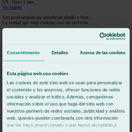
5
/5
·
Hace 1 mes
Ver reseña
Son profesionales me atendieron rápido y bien
La verdad que muy contento con sus servicios
Ver reseña
AG
adrián gonzález fernández
Reseña de
Google
Consentimiento
Detalles
Acerca de las cookies
5
/5
·
Hace 3 meses
Ver reseña
Lleve mi coche a pulir faros e instalar el cristal trasero y quiero
Esta página web usa cookies
agradecer a Álvaro por su atención y rapidez en el proceso y
también a todo el equipo, sin duda muy satisfecho💪
Las cookies de este sitio web se usan para personalizar
Ver reseña
el contenido y los anuncios, ofrecer funciones de redes
BJ
sociales y analizar el tráfico. Además, compartimos
beatriz jimenez romero
información sobre el uso que haga del sitio web con
Reseña de
Google
5
/5
·
Hace 3 meses
nuestros partners de redes sociales, publicidad y análisis
Ver reseña
web, quienes pueden combinarla con otra información
que les haya proporcionado o que hayan recopilado a
El equipo de Ralarsa en Estepona son super amables y
profesionales. Agradezco la ayuda de M. Angeles, por su atención e