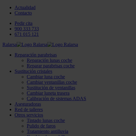
Actualidad
Contacto
Pedir cita
900 333 733
671 015 121
Ralarsa
Reparación parabrisas
Reparación lunas coche
Reparar parabrisas coche
Sustitución cristales
Cambiar luna coche
Cambiar ventanillas coche
Sustitución de ventanillas
Cambiar luneta trasera
Calibración de sistemas ADAS
Aseguradoras
Red de talleres
Otros servicios
Tintado lunas coche
Pulido de faros
Tratamiento antilluvia