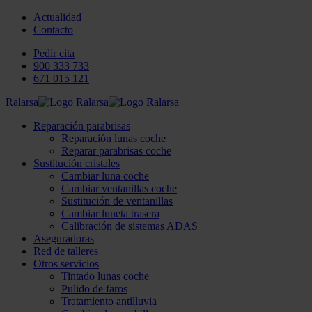
Actualidad
Contacto
Pedir cita
900 333 733
671 015 121
Ralarsa
Reparación parabrisas
Reparación lunas coche
Reparar parabrisas coche
Sustitución cristales
Cambiar luna coche
Cambiar ventanillas coche
Sustitución de ventanillas
Cambiar luneta trasera
Calibración de sistemas ADAS
Aseguradoras
Red de talleres
Otros servicios
Tintado lunas coche
Pulido de faros
Tratamiento antilluvia