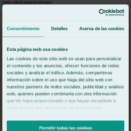
betty sileni moreno alvarez
Reseña de
Google
5
/5
·
Hace 1 mes
Ver reseña
Excelente atención y trabajo rápido y eficiente .El sr Javi muy
Consentimiento
Detalles
Acerca de las cookies
amable
Ver reseña
JZ
Esta página web usa cookies
jesús z m
Las cookies de este sitio web se usan para personalizar
Reseña de
Google
5
/5
·
Hace 1 mes
el contenido y los anuncios, ofrecer funciones de redes
Ver reseña
sociales y analizar el tráfico. Además, compartimos
Buenas atención y profesionalidad de la persona responsable, la
información sobre el uso que haga del sitio web con
reparación, von cita previa, fue atendida con puntualidad y bien
nuestros partners de redes sociales, publicidad y análisis
resuelta. Taller de lunas totalmente recomendable.
web, quienes pueden combinarla con otra información
Ver reseña
que les haya proporcionado o que hayan recopilado a
RG
partir del uso que haya hecho de sus servicios.
roberto gilolmo
Reseña de
Google
4
/5
·
Hace 1 mes
Ver reseña
Permitir todas las cookies