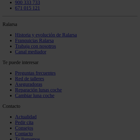
900 333 733
671 015 121
Ralarsa
Historia y evolución de Ralarsa
Franquicias Ralarsa
Trabaja con nosotros
Canal mediador
Te puede interesar
Preguntas frecuentes
Red de talleres
Aseguradoras
Reparación lunas coche
Cambiar luna coche
Contacto
Actualidad
Pedir cita
Consejos
Contacto
Te llamamos