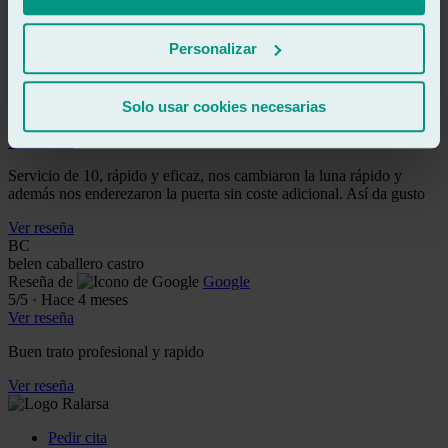
Serios y responsables, qué sigan así
Personalizar
Ver reseña
TE
toñi espin
Reseña de
Google
Solo usar cookies necesarias
5
/5
·
Hace 2 meses
Ver reseña
Servicio de 10, rápido y eficaz, nos cambiaron la luna rápido y
además nos enderezaron la puerta sin coste adicional. Así da gusto
Ver reseña
BC
belen caballero castro
Reseña de
Google
5
/5
·
Hace 4 meses
Ver reseña
Buen trato profesional y rapido
Ver reseña
Pedir cita