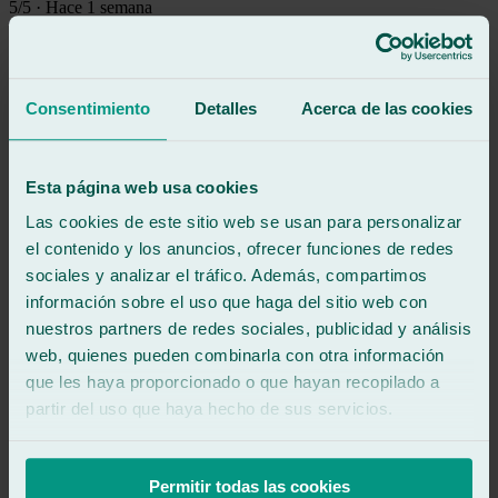
5
/5
·
Hace 1 semana
Ver reseña
Muy bien,el personal muy amable y rapido
Volveré
Consentimiento
Detalles
Acerca de las cookies
Ver reseña
BS
blanca sánchez cañadas
Reseña de
Google
Esta página web usa cookies
5
/5
·
Hace 1 mes
Las cookies de este sitio web se usan para personalizar
Ver reseña
el contenido y los anuncios, ofrecer funciones de redes
Me cambiaron la luna del parabrisas, con amabilidad y rapidez
sociales y analizar el tráfico. Además, compartimos
Ver reseña
información sobre el uso que haga del sitio web con
ML
nuestros partners de redes sociales, publicidad y análisis
malory linares reyes
web, quienes pueden combinarla con otra información
Reseña de
Google
5
/5
·
Hace 3 meses
que les haya proporcionado o que hayan recopilado a
Ver reseña
partir del uso que haya hecho de sus servicios.
Muy buena experiencia, David y Antonio super amables, rápido el
servicio, se demoraron menos de lo que dijeron, revisamos el coche
y la instalación de la Luna trasera quedó super bien, hasta lo
Permitir todas las cookies
aspiraron, los recomendamos 100%.