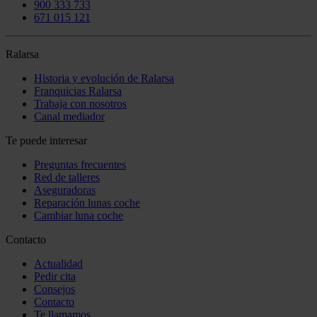
900 333 733
671 015 121
Ralarsa
Historia y evolución de Ralarsa
Franquicias Ralarsa
Trabaja con nosotros
Canal mediador
Te puede interesar
Preguntas frecuentes
Red de talleres
Aseguradoras
Reparación lunas coche
Cambiar luna coche
Contacto
Actualidad
Pedir cita
Consejos
Contacto
Te llamamos