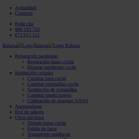
Actualidad
Contacto
Pedir cita
900 333 733
671 015 121
Ralarsa
Reparación parabrisas
Reparación lunas coche
Reparar parabrisas coche
Sustitución cristales
Cambiar luna coche
Cambiar ventanillas coche
Sustitución de ventanillas
Cambiar luneta trasera
Calibración de sistemas ADAS
Aseguradoras
Red de talleres
Otros servicios
Tintado lunas coche
Pulido de faros
Tratamiento antilluvia