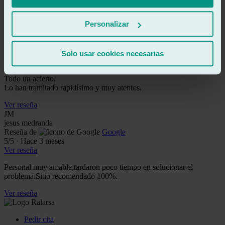
Ver reseña
Personalizar
CG
carla gimeno luengo
Reseña de
Google
5
/5
·
Hace 3 meses
Solo usar cookies necesarias
Ver reseña
Todo un acierto.
Lo han tramitado rapidísimo y muy atentos.
Ver reseña
JM
jesus medranda
Reseña de
Google
5
/5
·
Hace 3 meses
Ver reseña
Personal muy amable,tardaron poco tiempo en solucionar el
problema.Sitio recomendado 100%.
Ver reseña
Pedir cita