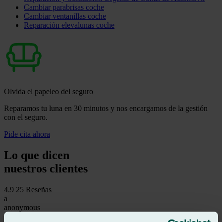
Cambiar parabrisas coche
Cambiar ventanillas coche
Reparación elevalunas coche
Olvida el papeleo del seguro
Reparamos tu luna en 30 minutos y nos encargamos de la gestión
con el seguro.
Pide cita ahora
Lo que dicen
nuestros clientes
4.9
25 Reseñas
a
anonymous
Reseña de
Google