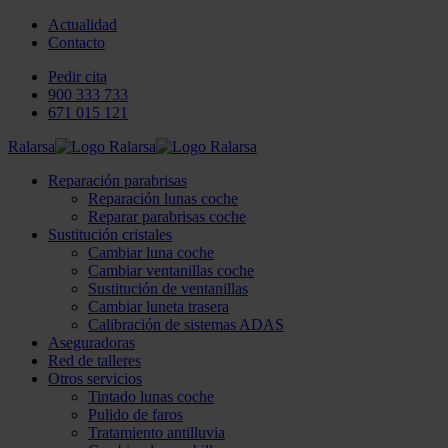
Actualidad
Contacto
Pedir cita
900 333 733
671 015 121
Ralarsa
Reparación parabrisas
Reparación lunas coche
Reparar parabrisas coche
Sustitución cristales
Cambiar luna coche
Cambiar ventanillas coche
Sustitución de ventanillas
Cambiar luneta trasera
Calibración de sistemas ADAS
Aseguradoras
Red de talleres
Otros servicios
Tintado lunas coche
Pulido de faros
Tratamiento antilluvia