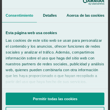
5
/5
·
Hace 8 meses
Ver reseña
Trato inmejorable, facilitando totalmente la gestión, inmediatez y
Consentimiento
Detalles
Acerca de las cookies
muy agradable.
Ver reseña
MÁ
Esta página web usa cookies
miguel ángel araque martínez
Reseña de
Google
Las cookies de este sitio web se usan para personalizar
5
/5
·
Hace 10 meses
el contenido y los anuncios, ofrecer funciones de redes
Ver reseña
sociales y analizar el tráfico. Además, compartimos
Servicio inmejorable. Me han dado todas las facilidades para poder
información sobre el uso que haga del sitio web con
dejar el coche e incluso me han acercado y recogido del trabajo.
nuestros partners de redes sociales, publicidad y análisis
Muy profesionales en todos los sentidos. Totalmente recomendable
web, quienes pueden combinarla con otra información
que les haya proporcionado o que hayan recopilado a
Ver reseña
partir del uso que haya hecho de sus servicios.
JR
javier rubio garcía
Reseña de
Google
5
/5
·
Hace 10 meses
Permitir todas las cookies
Ver reseña
Todo perfecto, rapidez y trabajo muy curioso