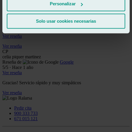
Personalizar
Ver reseña
RB
rollo bryant
Solo usar cookies necesarias
Reseña de
Google
5
/5
·
Hace 1 año
Ver reseña
Ver reseña
CP
celia piquer martinez
Reseña de
Google
5
/5
·
Hace 1 año
Ver reseña
Gracias! Servicio rápido y muy simpáticos
Ver reseña
Pedir cita
900 333 733
671 015 121