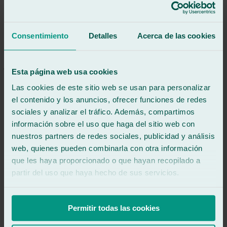
5
/5
·
Hace 1 año
Ver reseña
Rápidos y eficaces. Se ha quedado perfecto el impacto
Consentimiento
Detalles
Acerca de las cookies
Ver reseña
JM
josé miguel delgado
Esta página web usa cookies
Reseña de
Google
5
/5
·
Hace 1 año
Las cookies de este sitio web se usan para personalizar
Ver reseña
el contenido y los anuncios, ofrecer funciones de redes
Servicio rápido y de calidad.
sociales y analizar el tráfico. Además, compartimos
Amabilidad y profesionalidad.
información sobre el uso que haga del sitio web con
He sido cliente de ellos en Lucena y en Aguilar de la Frontera y en
nuestros partners de redes sociales, publicidad y análisis
ambos lugares una atención sobresaliente.
web, quienes pueden combinarla con otra información
Ver reseña
que les haya proporcionado o que hayan recopilado a
ER
ezequiel ramirez
partir del uso que haya hecho de sus servicios.
Reseña de
Google
5
/5
·
Hace 2 años
Ver reseña
Permitir todas las cookies
Muy profesionales y muy amables con sus clientes