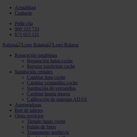
Actualidad
Contacto
Pedir cita
900 333 733
671 015 121
Ralarsa
Reparación parabrisas
Reparación lunas coche
Reparar parabrisas coche
Sustitución cristales
Cambiar luna coche
Cambiar ventanillas coche
Sustitución de ventanillas
Cambiar luneta trasera
Calibración de sistemas ADAS
Aseguradoras
Red de talleres
Otros servicios
Tintado lunas coche
Pulido de faros
Tratamiento antilluvia