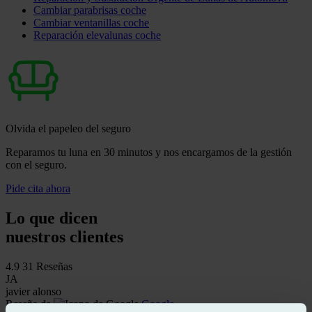
Cambiar parabrisas coche
Cambiar ventanillas coche
Reparación elevalunas coche
Olvida el papeleo del seguro
Reparamos tu luna en 30 minutos y nos encargamos de la gestión
con el seguro.
Pide cita ahora
Lo que dicen
nuestros clientes
4.9
31 Reseñas
JA
javier alonso
Reseña de
Google