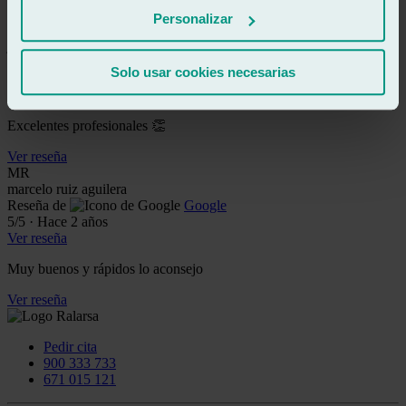
Ver reseña
Personalizar
JU
jessica urbano gomez
Reseña de
Google
Solo usar cookies necesarias
5
/5
·
Hace 2 años
Ver reseña
Excelentes profesionales 👏
Ver reseña
MR
marcelo ruiz aguilera
Reseña de
Google
5
/5
·
Hace 2 años
Ver reseña
Muy buenos y rápidos lo aconsejo
Ver reseña
Pedir cita
900 333 733
671 015 121