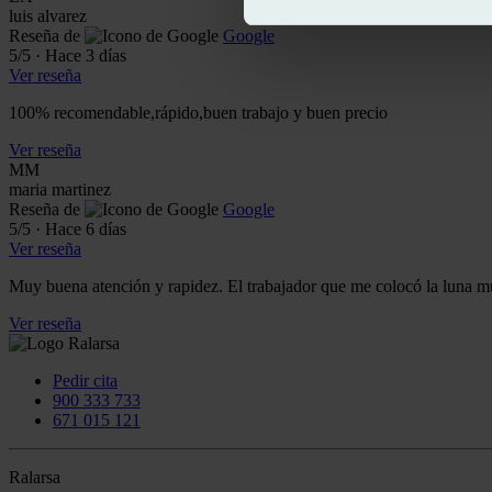
luis alvarez
Reseña de
Google
5
/5
·
Hace 3 días
Ver reseña
100% recomendable,rápido,buen trabajo y buen precio
Ver reseña
MM
maria martinez
Reseña de
Google
5
/5
·
Hace 6 días
Ver reseña
Muy buena atención y rapidez. El trabajador que me colocó la luna m
Ver reseña
Pedir cita
900 333 733
671 015 121
Ralarsa