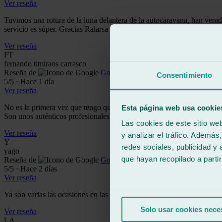
Ver reseña
Tuvimos una rotura de la luna delantera de la autocaravana, han veni
servicio es súper. Gracias Ralarsa Lugo y a tí Jairo. Transmite esto a
Ver reseña
FT
fernando timiraos carrasco
Reseña de
Google
Consentimiento
5
/5
·
Hace 1 día
Ver reseña
No es la primera vez que tengo que cambiar el cristal de un coche, per
Esta página web usa cookie
Son unos auténticos profesionales. ¡100 % recomendables!
Las cookies de este sitio we
Ver reseña
y analizar el tráfico. Ademá
Y
redes sociales, publicidad y
yago
que hayan recopilado a parti
Reseña de
Google
5
/5
·
Hace 2 días
Ver reseña
Ya son varias las ocasiones en las que he adquirido sus servicios y s
Solo usar cookies nece
Ver reseña
LA