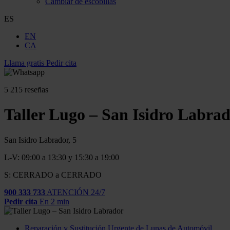
Cambiar de escobillas
ES
EN
CA
Llama gratis
Pedir cita
5
215 reseñas
Taller Lugo – San Isidro Labra
San Isidro Labrador, 5
L-V: 09:00 a 13:30 y 15:30 a 19:00
S: CERRADO a CERRADO
900 333 733
ATENCIÓN 24/7
Pedir cita
En 2 min
Reparación y Sustitución Urgente de Lunas de Automóvil