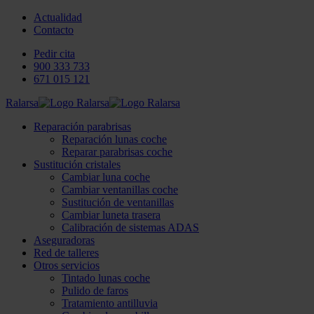
Actualidad
Contacto
Pedir cita
900 333 733
671 015 121
Ralarsa
Reparación parabrisas
Reparación lunas coche
Reparar parabrisas coche
Sustitución cristales
Cambiar luna coche
Cambiar ventanillas coche
Sustitución de ventanillas
Cambiar luneta trasera
Calibración de sistemas ADAS
Aseguradoras
Red de talleres
Otros servicios
Tintado lunas coche
Pulido de faros
Tratamiento antilluvia