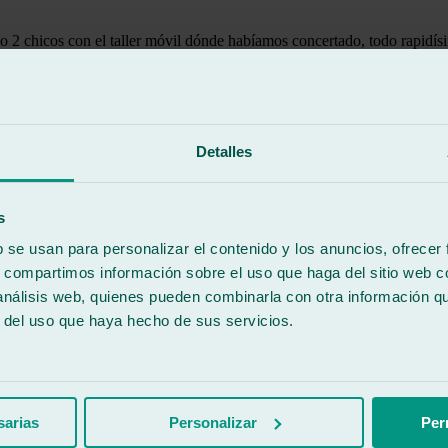
do 2 chicos con el taller móvil dónde habíamos concertado, todo rapidís
 los compañeros que han venido.
Detalles
o sí es la primera vez que lo hago en Ralarsa. La experiencia ha sido ex
s
b se usan para personalizar el contenido y los anuncios, ofrecer
s, compartimos información sobre el uso que haga del sitio web 
 análisis web, quienes pueden combinarla con otra información q
r del uso que haya hecho de sus servicios.
iempre de 10!! Tanto amabilidad de los empleados como en calidad de lo
sarias
Personalizar
Per